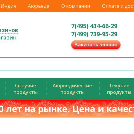
Индия
Аюрведа
О компании
Оплата и дос
7(495) 434-66-29
азинов
7(499) 739-95-29
агазин
Заказать звонок
Сыпучие
Аюрведические
Текучие
продукты
продукты
продукты
0 лет на рынке. Цена и каче