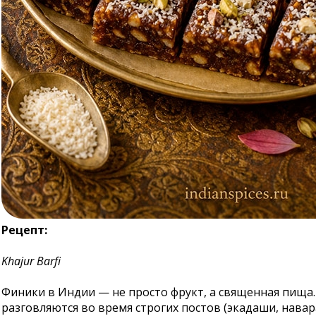
Рецепт:
Khajur Barfi
Финики в Индии — не просто фрукт, а священная пища.
разговляются во время строгих постов (экадаши, навара