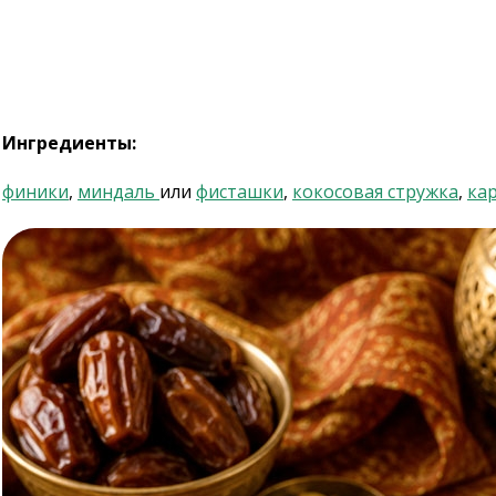
Ингредиенты:
финики
,
миндаль
или
фисташки
,
кокосовая стружка
,
ка