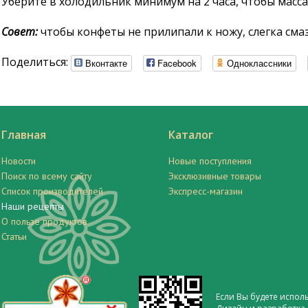
Уберите в холодильник минимум на 2 часа, чтобы масс
Совет:
чтобы конфеты не прилипали к ножу, слегка сма
Поделиться:
Вконтакте
Facebook
Одноклассники
Главная
Каталог
Новости
Новые поступления
Поиск по всему сайту
Эксклюзивные товары
Список производителей
Экспресс-магазин
Наши рецепты
О пользе продуктов
Статьи
Если Вы будете испол