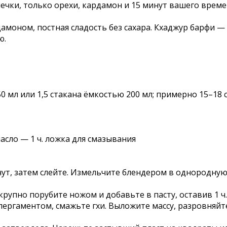
печки, только орехи, кардамон и 15 минут вашего време
моном, постная сладость без сахара. Кхаджур барфи —
ю.
50 мл или 1,5 стакана ёмкостью 200 мл; примерно 15–18
асло — 1 ч. ложка для смазывания
ут, затем слейте. Измельчите блендером в однородную г
рупно порубите ножом и добавьте в пасту, оставив 1 ч
ергаментом, смажьте гхи. Выложите массу, разровняйте