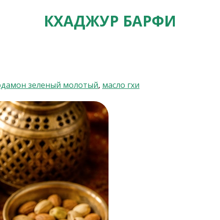
КХАДЖУР БАРФИ
рдамон зеленый молотый
,
масло гхи