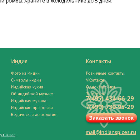
и ромбы. Храните в холодильнике до 5 дней.
Индия
Контакты
Фото из Индии
Розничные контакты
Символы индии
VKontakte
Индийская кухня
Одноклассники
Об индийской музыке
Telegram
7(495) 434-66-29
Индийская музыка
7(499) 739-95-29
Индийские праздники
Ведическая астрология
Заказать звонок
mail@indianspices.ru
у на нас