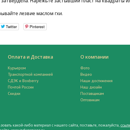
а затвердела. Нарежьте застывший пласт на квадраты ил
зывайте лезвие маслом гхи.
Twitter
Pinterest
Оплата и Доставка
О компании
Курьером
Фото
Транспортной компанией
Видео
СДЭК и Boxberry
Наши достижения
Почтой России
Наш дизайн
Скидки
Поставщикам
Оптовикам
ьзовать какой-либо материал с нашего сайта, поставьте, пожалуйста,
ссылк