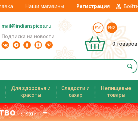
тавка
Наши магазины
Регистрация
Войт
mail@indianspices.ru
РУС
ENG
Подписка на новости
0 товаров
Для здоровья и
Сладости и
Непищевые
красоты
сахар
товары
ство
≡
с 1993 г.