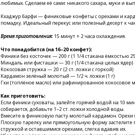
любимых. Сделаем её сами: никакого сахара, муки и вы
Кхаджур барфи — финиковые конфеты с орехами и карда
помадку. Идеальный перекус или полезный десерт к ча
Время приготовления:
15 минут + 2 часа охлаждения.
Что понадобится (на 16–20 конфет):
Финики без косточек — 200 г (1 1/4 стакана ёмкостью 2
Миндаль или фисташки — 30 г (1/4 стакана целых ядер)
Кокосовая стружка — 20 г (2 ст. ложки с горкой)
Кардамон зелёный молотый — 1/2 ч. ложки (1 г)
Гхи (топлёное масло) или рафинированное кокосовое м
Как приготовить:
Если финики суховаты, залейте горячей водой на 10 мин
собирается, добавьте 1–2 ст. ложки холодной воды.
Вмесите в финиковую пасту молотый кардамон. Орехи к
Плоскую тарелку или прямоугольную форму застелите п
стружкой и оставшимися орехами, слегка вдавив их.