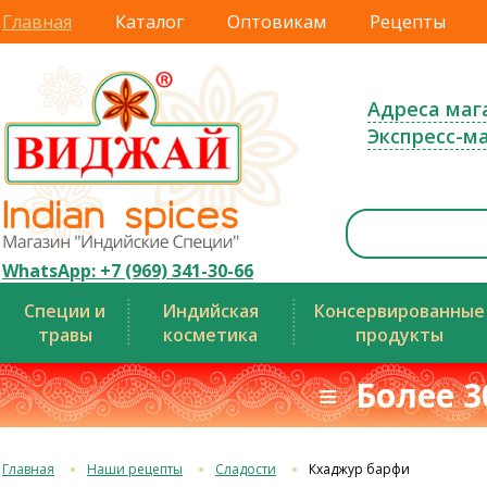
Главная
Каталог
Оптовикам
Рецепты
Адреса маг
Экспресс-м
WhatsApp: +7 (969) 341-30-66
Специи и
Индийская
Консервированные
травы
косметика
продукты
≡ Более 3
Главная
Наши рецепты
Сладости
Кхаджур барфи