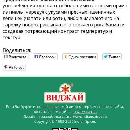
употребления: суп пьют небольшими глотками прямо
из пиалы, чередуя с укусами пресных пшеничных
лепешек (чапати или роти), либо выливают его на
тарелку поверх рассыпчатого горячего риса басмати,
создавая потрясающий контраст температур и
текстур.
Поделиться:
Вконтакте
Facebook
Одноклассники
Twitter
Pinterest
Если Вы будете использовать какой-либо материал с нашего сайта,
поставьте, пожалуйста,
ссылку на нас
Дизайн и разработка сайта www.indianspices.ru
Copyright © 1993-2026 Indian Spices