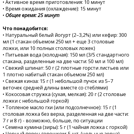
• Активное время приготовления: 10 минут
• Время ожидания (охлаждение): 15 минут
•
Общее время: 25 минут
Что понадобится:
• Натуральный белый йогурт (2–3,2%) или кефир: 300
мл (1 стакан объемом 250 мл + еще 3 столовые
ложки, или 10 полных столовых ложек)
• Питьевая вода (холодная): 150 мл (3/5 стандартного
стакана, разделенные на две части: 50 мл и 100 мл)
• Свежий шпинат: 50 г (2 плотные горсти листьев или
1 плотно набитый стакан объемом 250 мл)
• Свежая кинза: 15 г (1 небольшой пучок из 5–7
веточек средней длины вместе со стеблями)
• Кокосовая стружка (сухая, мелкая): 20 г (2 столовые
ложки с небольшой горкой)
• Топленое масло гхи (или подсолнечное): 15 г (1
столовая ложка без верха, разделенная на две части:
7 г и 8 г) - возможно, больше, по ситуации
• Семена кумина (зиры): 5 г (1 чайная ложка с горкой)
• Черный перец горошком: 5 шт. (цельные зерна)