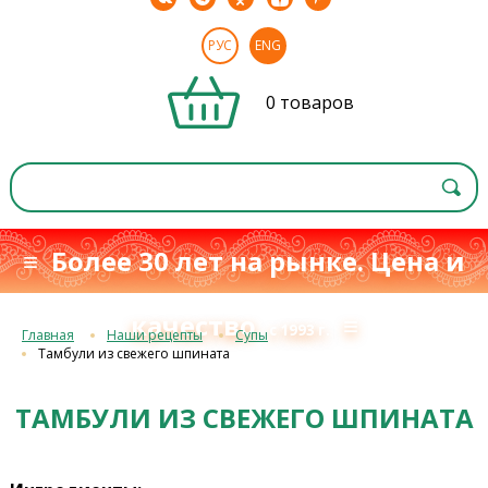
РУС
ENG
0 товаров
≡ Более 30 лет на рынке. Цена и
качество
≡
с 1993 г.
Главная
Наши рецепты
Супы
Тамбули из свежего шпината
ТАМБУЛИ ИЗ СВЕЖЕГО ШПИНАТА