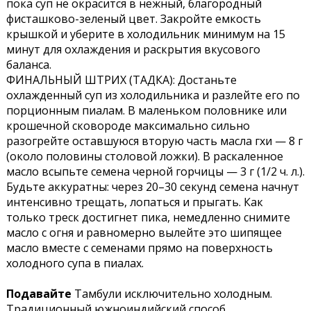
пока суп не окрасится в нежный, благородный
фисташково-зеленый цвет. Закройте емкость
крышкой и уберите в холодильник минимум на 15
минут для охлаждения и раскрытия вкусового
баланса.
ФИНАЛЬНЫЙ ШТРИХ (ТАДКА): Достаньте
охлажденный суп из холодильника и разлейте его по
порционным пиалам. В маленьком половнике или
крошечной сковороде максимально сильно
разогрейте оставшуюся вторую часть масла гхи — 8 г
(около половины столовой ложки). В раскаленное
масло всыпьте семена черной горчицы — 3 г (1/2 ч. л.).
Будьте аккуратны: через 20–30 секунд семена начнут
интенсивно трещать, лопаться и прыгать. Как
только треск достигнет пика, немедленно снимите
масло с огня и равномерно вылейте это шипящее
масло вместе с семенами прямо на поверхность
холодного супа в пиалах.
Подавайте
Тамбули исключительно холодным.
Традиционный южноиндийский способ