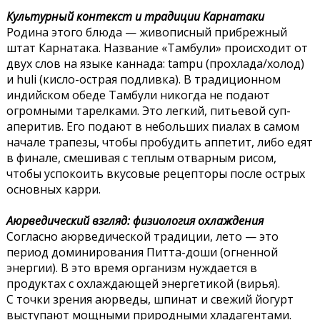
Культурный контекст и традиции Карнатаки
Родина этого блюда — живописный прибрежный
штат Карнатака. Название «Тамбули» происходит от
двух слов на языке каннада: tampu (прохлада/холод)
и huli (кисло-острая подливка). В традиционном
индийском обеде Тамбули никогда не подают
огромными тарелками. Это легкий, питьевой суп-
аперитив. Его подают в небольших пиалах в самом
начале трапезы, чтобы пробудить аппетит, либо едят
в финале, смешивая с теплым отварным рисом,
чтобы успокоить вкусовые рецепторы после острых
основных карри.
Аюрведический взгляд: физиология охлаждения
Согласно аюрведической традиции, лето — это
период доминирования Питта-доши (огненной
энергии). В это время организм нуждается в
продуктах с охлаждающей энергетикой (вирья).
С точки зрения аюрведы, шпинат и свежий йогурт
выступают мощными природными хладагентами.