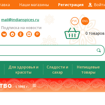
тавка
Наши магазины
Регистрация
Войт
mail@indianspices.ru
РУС
ENG
Подписка на новости
0 товаров
Для здоровья и
Сладости и
Непищевые
красоты
сахар
товары
ство
≡
с 1993 г.