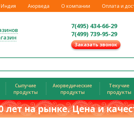
Индия
Аюрведа
О компании
Оплата и дос
7(495) 434-66-29
азинов
7(499) 739-95-29
агазин
Заказать звонок
Сыпучие
Аюрведические
Текучие
продукты
продукты
продукты
0 лет на рынке. Цена и каче