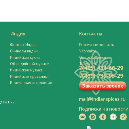
Индия
Контакты
Фото из Индии
Розничные контакты
Символы индии
VKontakte
Индийская кухня
Одноклассники
Об индийской музыке
Telegram
7(495) 434-66-29
Индийская музыка
7(499) 739-95-29
Индийские праздники
Ведическая астрология
Заказать звонок
mail@indianspices.ru
у на нас
Подписка на новости