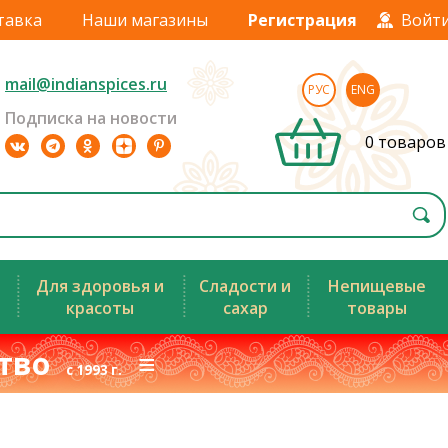
тавка
Наши магазины
Регистрация
Войт
mail@indianspices.ru
РУС
ENG
Подписка на новости
0 товаров
Для здоровья и
Сладости и
Непищевые
красоты
сахар
товары
ство
≡
с 1993 г.