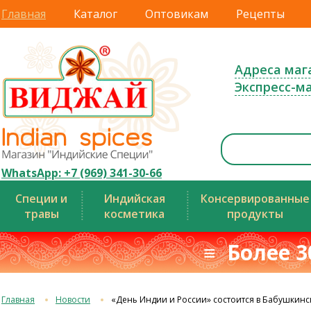
Главная
Каталог
Оптовикам
Рецепты
Адреса маг
Экспресс-м
WhatsApp: +7 (969) 341-30-66
Специи и
Индийская
Консервированные
травы
косметика
продукты
≡ Более 3
Главная
Новости
«День Индии и России» состоится в Бабушкинск