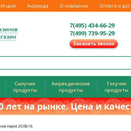
Индия
Аюрведа
О компании
Оплата и дос
7(495) 434-66-29
азинов
7(499) 739-95-29
агазин
Заказать звонок
Сыпучие
Аюрведические
Текучие
продукты
продукты
продукты
0 лет на рынке. Цена и каче
ом парке 20.08.16.