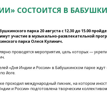
И» СОСТОИТСЯ В БАБУШКИН
ушкинского парка 20 августа с 12.30 до 15.00 пройд
римут участие в музыкально-развлекательной прог
инского парка Олеся Кулинич.
лярно проводятся мероприятия, цель которых — укреп
ич.
телей «Дня Индии и России» в Бабушкинском парке ждут
по йоге.
арке проходил международный пикник, на котором ино
Индии и России» подготовлена творческим коллективом