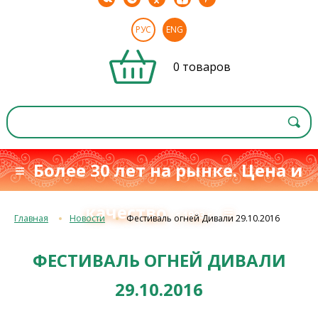
РУС
ENG
0 товаров
≡ Более 30 лет на рынке. Цена и
качество
≡
с 1993 г.
Главная
Новости
Фестиваль огней Дивали 29.10.2016
ФЕСТИВАЛЬ ОГНЕЙ ДИВАЛИ
29.10.2016