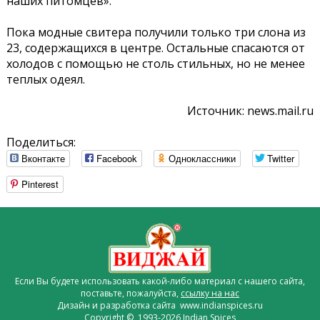
наших питомцев».
Пока модные свитера получили только три слона из
23, содержащихся в центре. Остальные спасаются от
холодов с помощью не столь стильных, но не менее
теплых одеял.
Источник: news.mail.ru
Поделиться:
Вконтакте
Facebook
Одноклассники
Twitter
Pinterest
Если Вы будете использовать какой-либо материал с нашего сайта,
поставьте, пожалуйста,
ссылку на нас
Дизайн и разработка сайта www.indianspices.ru
Copyright © 1993-2026 Indian Spices