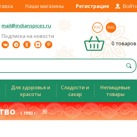
тавка
Наши магазины
Регистрация
Войт
mail@indianspices.ru
РУС
ENG
Подписка на новости
0 товаров
Для здоровья и
Сладости и
Непищевые
красоты
сахар
товары
ство
≡
с 1993 г.