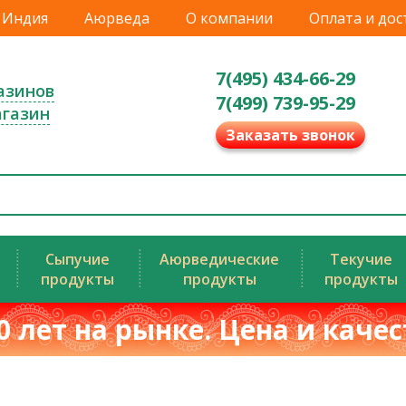
Индия
Аюрведа
О компании
Оплата и дос
7(495) 434-66-29
азинов
7(499) 739-95-29
агазин
Заказать звонок
Сыпучие
Аюрведические
Текучие
продукты
продукты
продукты
0 лет на рынке. Цена и каче