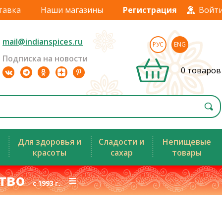
тавка
Наши магазины
Регистрация
Войт
mail@indianspices.ru
РУС
ENG
Подписка на новости
0 товаров
Для здоровья и
Сладости и
Непищевые
красоты
сахар
товары
ство
≡
с 1993 г.