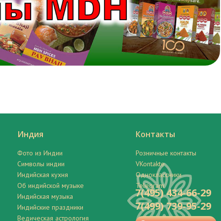
Индия
Контакты
Фото из Индии
Розничные контакты
Символы индии
VKontakte
Индийская кухня
Одноклассники
Об индийской музыке
Telegram
7(495) 434-66-29
Индийская музыка
7(499) 739-95-29
Индийские праздники
Ведическая астрология