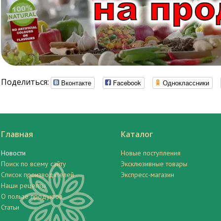
Поделиться:
Вконтакте
Facebook
Одноклассники
Главная
Каталог
Новости
Новые поступления
Поиск по всему сайту
Эксклюзивные товары
Список производителей
Экспресс-магазин
Наши рецепты
О пользе продуктов
Статьи