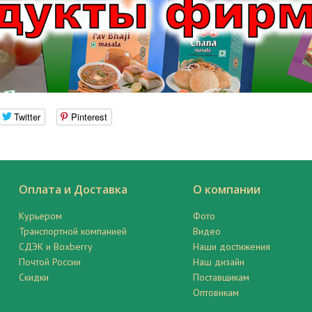
Twitter
Pinterest
Оплата и Доставка
О компании
Курьером
Фото
Транспортной компанией
Видео
СДЭК и Boxberry
Наши достижения
Почтой России
Наш дизайн
Скидки
Поставщикам
Оптовикам