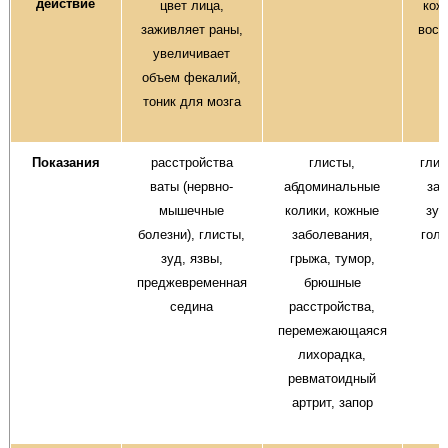
действие
цвет лица,
кож
заживляет раны,
восп
увеличивает
объем фекалий,
тоник для мозга
Показания
расстройства
глисты,
глис
ваты (нервно-
абдоминальные
заб
мышечные
колики, кожные
зуд
болезни), глисты,
заболевания,
голо
зуд, язвы,
грыжа, тумор,
преджевременная
брюшные
седина
расстройства,
перемежающаяся
лихорадка,
ревматоидный
артрит, запор