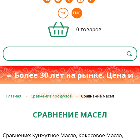
РУС
ENG
0 товаров
≡ Более 30 лет на рынке. Цена и
качество
≡
с 1993 г.
Главная
Сравнение продуктов
Сравнение масел
СРАВНЕНИЕ МАСЕЛ
Сравнение: Кунжутное Масло, Кокосовое Масло,