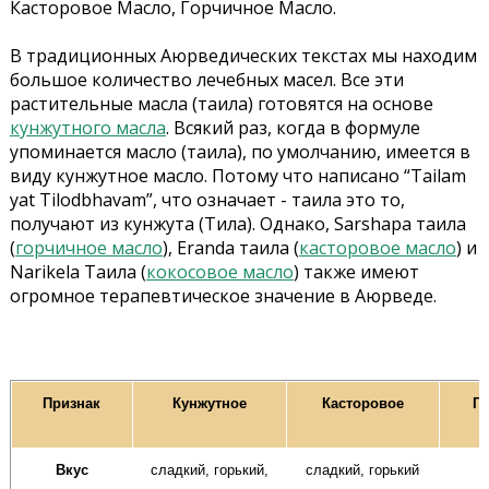
Касторовое Масло, Горчичное Масло.
В традиционных Аюрведических текстах мы находим
большое количество лечебных масел. Все эти
растительные масла (таила) готовятся на основе
кунжутного масла
. Всякий раз, когда в формуле
упоминается масло (таила), по умолчанию, имеется в
виду кунжутное масло. Потому что написано “Tailam
yat Tilodbhavam”, что означает - таила это то,
получают из кунжута (Тила). Однако, Sarshapa таила
(
горчичное масло
), Eranda таила (
касторовое масло
) и
Narikela Таила (
кокосовое масло
) также имеют
огромное терапевтическое значение в Аюрведе.
Признак
Кунжутное
Касторовое
Г
Вкус
сладкий, горький,
сладкий, горький
о