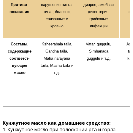
Противо-
нарушения питта-
диарея, амебная
б
показания
типа , болезни,
дизентерия,
св
связанные с
грибковые
кровью
инфекции
Составы,
Ksheerabala taila,
Vatari guggulu,
Ash
содержащие
Gandha taila,
Simhanada
ta
соответст-
Maha narayana
guggulu и т.д.
kan
вующее
taila, Masha taila и
масло
т.д.
Кунжутное масло как домашнее средство:
1. Кунжутное масло при полоскании рта и горла