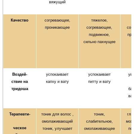
вяжущий
Качество
согревающее,
тяжелое,
проникающее
согревающее,
сог
подвижное,
пр
сильно пахнущее
Воздей-
успокаивает
успокаивает
ув
ствие на
капху и вату
питту и вату
тридоша
ба
ва
Терапевти-
тоник для волос ,
тоник,
гли
омолаживающий
слабительное,
мож
ческое
тоник, улучшает
омолаживающее
по