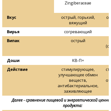
Zingiberaceae
Вкус
острый, горький,
ос
вяжущий
Вирья
согревающий
Випак
острый
(с
Доши
КВ-П=
Действие
стимулирующее,
ст
улучшающее обмен
веществ,
от
антибактериальное,
заживляющее
Далее - сравнение пищевой и энергетической ценно
продукта: