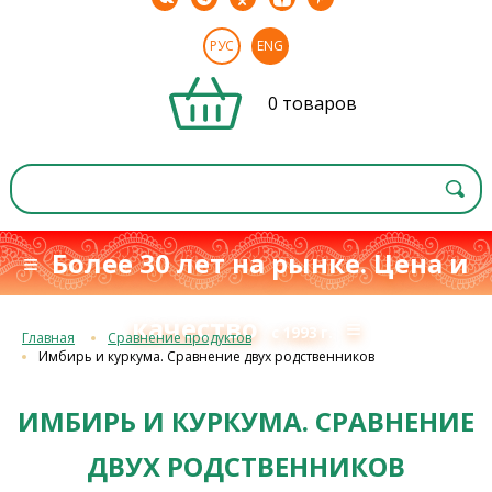
РУС
ENG
0 товаров
≡ Более 30 лет на рынке. Цена и
качество
≡
с 1993 г.
Главная
Сравнение продуктов
Имбирь и куркума. Сравнение двух родственников
ИМБИРЬ И КУРКУМА. СРАВНЕНИЕ
ДВУХ РОДСТВЕННИКОВ