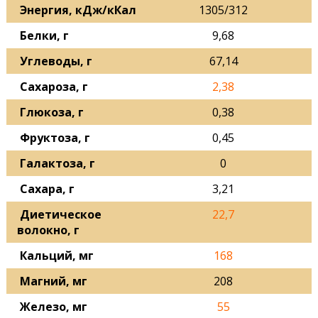
Энергия, кДж/кКал
1305/312
Белки, г
9,68
Углеводы, г
67,14
Сахароза, г
2,38
Глюкоза, г
0,38
Фруктоза, г
0,45
Галактоза, г
0
Сахара, г
3,21
Диетическое
22,7
волокно, г
Кальций, мг
168
Магний, мг
208
Железо, мг
55