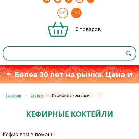
РУС
ENG
0 товаров
≡ Более 30 лет на рынке. Цена и
качество
≡
с 1993 г.
Главная
Статьи
Кефирные коктейли
КЕФИРНЫЕ КОКТЕЙЛИ
Кефир вам в помощь...