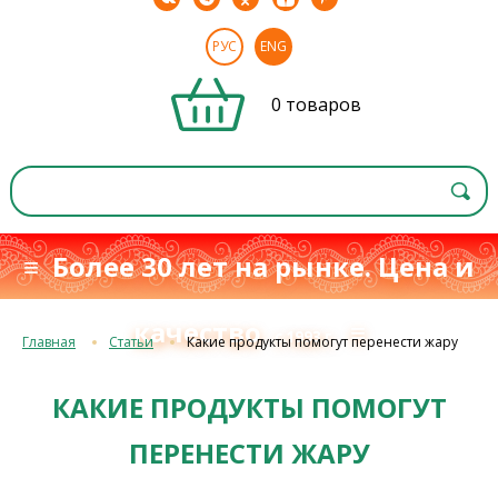
РУС
ENG
0 товаров
≡ Более 30 лет на рынке. Цена и
качество
≡
с 1993 г.
Главная
Статьи
Какие продукты помогут перенести жару
КАКИЕ ПРОДУКТЫ ПОМОГУТ
ПЕРЕНЕСТИ ЖАРУ