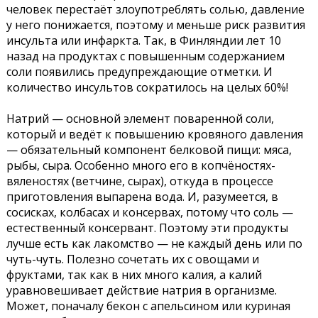
человек перестаёт злоупотреблять солью, давление
у него понижается, поэтому и меньше риск развития
инсульта или инфаркта. Так, в Финляндии лет 10
назад на продуктах с повышенным содержанием
соли появились предупреждающие отметки. И
количество инсультов сократилось на целых 60%!
Натрий — основной элемент поваренной соли,
который и ведёт к повышению кровяного давления
— обязательный компонент белковой пищи: мяса,
рыбы, сыра. Особенно много его в копчёностях-
вяленостях (ветчине, сырах), откуда в процессе
приготовления выпарена вода. И, разумеется, в
сосисках, колбасах и консервах, потому что соль —
естественный консервант. Поэтому эти продукты
лучше есть как лакомство — не каждый день или по
чуть-чуть. Полезно сочетать их с овощами и
фруктами, так как в них много калия, а калий
уравновешивает действие натрия в организме.
Может, поначалу бекон с апельсином или куриная