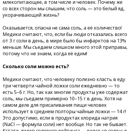
млекопитающее, в том числе и человек. Почему же
со всех сторон мы слышим, что соль — это белый яд,
укорачивающий жизнь?
Оказывается, опасна не сама соль, а её количество!
Медики считают, что, если бы люди отказались всего
от 3 г соли в день, в мире было бы инфарктов на 13%
меньше. Мы съедаем слишком много этой приправы,
потому что не знаем, когда её едим!
Сколько соли можно есть?
Медики считают, что человеку полезно класть в еду
три четверти чайной ложки соли ежедневно — то
есть 5–6 г. Но, так как многие продукты уже содержат
соль, мы съедаем примерно 10–15 г в день. Хотя на
самом деле для присаливания пищи человек
использует в среднем полторы чайные ложки — 14 г!
Это допустимо, если в продуктах хлорида натрия
(NaCl — формула соли) нет вообще. Но так не бывает.
Кстати, лидер солевого рейтинга — вовсе не соленья,