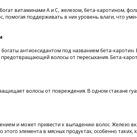
огат витаминами А и С, железом, бета-каротином, фоли
, помогая поддерживать в них уровень влаги, что уме
и
 богаты антиоксидантом под названием бета-каротин. 
 предотвращающей волосы от пересыхания. Бета-кароти
ащищает волосы от повреждения. В одном стакане гуая
я
ением и может привести к выпадению волос. Железо вк
 этого элемента в мясных продуктах, особенно таких, к