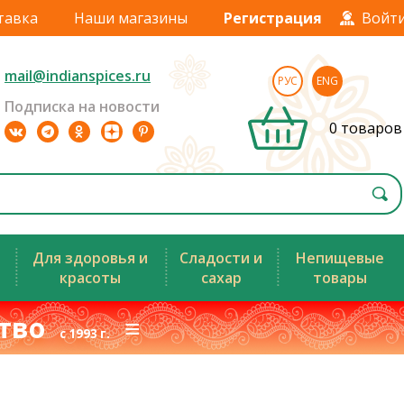
тавка
Наши магазины
Регистрация
Войт
mail@indianspices.ru
РУС
ENG
Подписка на новости
0 товаров
Для здоровья и
Сладости и
Непищевые
красоты
сахар
товары
ство
≡
с 1993 г.