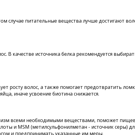
том случае питательные вещества лучше достигают вол
ос. В качестве источника белка рекомендуется выбирать
твует росту волос, а также помогает предотвратить лом
йца, иначе усвоение биотина снижается.
рганизм всеми необходимыми веществами, поможет пище
оты и MSM (метилсульфонилметан - источник серы) для 
огом и предпринимать указанные им меры.