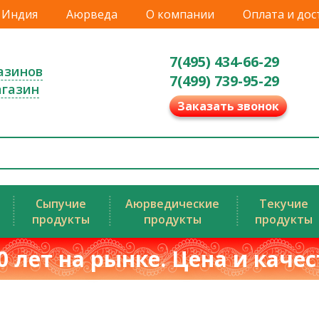
Индия
Аюрведа
О компании
Оплата и дос
7(495) 434-66-29
азинов
7(499) 739-95-29
агазин
Заказать звонок
Сыпучие
Аюрведические
Текучие
продукты
продукты
продукты
0 лет на рынке. Цена и каче