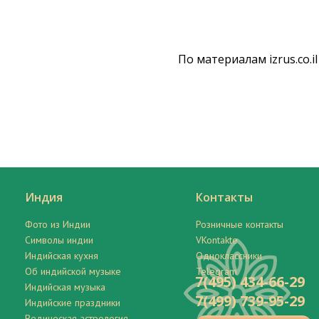
По материалам izrus.co.il
Индия
Контакты
Фото из Индии
Розничные контакты
Символы индии
VKontakte
Индийская кухня
Одноклассники
Об индийской музыке
Telegram
7(495) 434-66-29
Индийская музыка
7(499) 739-95-29
Индийские праздники
Ведическая астрология