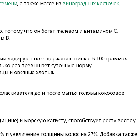
семени
, а также масле из
виноградных косточек
,
 потому что он богат железом и витамином С,
м D.
ии лидируют по содержанию цинка. В 100 граммах
колько раз превышает суточную норму.
цы и овсяные хлопья.
оласкивателя до и после мытья головы кокосовое
цине) и морскую капусту, способствует росту волос у
3% и увеличение толщины волос на 27%. Добавка также