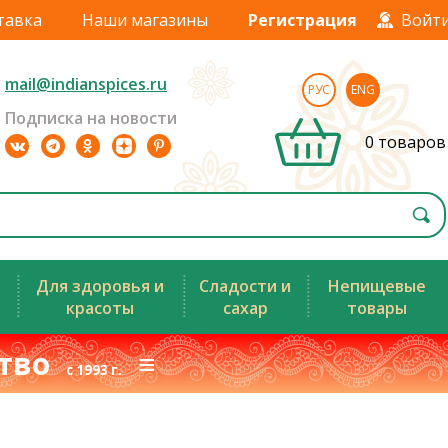
тавка
Наши магазины
Регистрация
Войт
mail@indianspices.ru
РУС
ENG
Подписка на новости
0 товаров
Для здоровья и
Сладости и
Непищевые
красоты
сахар
товары
ство
≡
с 1993 г.