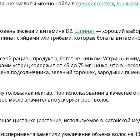
 жирные кислоты можно найти в
грецких орехах
,
льняном 
ровень железа и витамина D2.
Шпинат
— хороший выбор,
инат с яйцами или грибами, которые богаты витамино
свой рацион продукты, богатые цинком. Устрицы и мид
грамм устриц содержит от 45 до 75 мг цинка, что в нес
емена подсолнечника, зелёный горошек, зародыши пшени
у головы как нектар. При использовании в качестве оп
ое масло значительно ускоряет рост волос.
щая цистанхе (растение, используемое в китайской меди
 эксперимента заметили увеличение объёма волос на 1