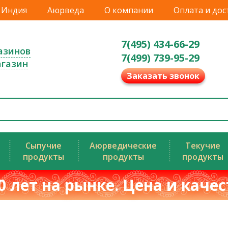
Индия
Аюрведа
О компании
Оплата и дос
7(495) 434-66-29
азинов
7(499) 739-95-29
агазин
Заказать звонок
Сыпучие
Аюрведические
Текучие
продукты
продукты
продукты
0 лет на рынке. Цена и каче