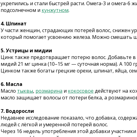
укрепились и стали быстрей расти. Омега-3 и омега-6
подсолнечном и
кунжутном
.
4. Шпинат
У части женщин, страдающих потерей волос, снижен у
который помогает усвоению железа. Можно смешать шп
5. Устрицы и мидии
Цинк также предотвращает потерю волос. Добавьте в 
мидий 21 мг цинка (10–15 мг — суточная норма). А 100 
Цинком также богаты грецкие орехи, шпинат, яйца, с
6. Масла
Масло
тыквы
,
розмарина
и
кокосовое
действуют на кож
масло защищает волосы от потери белка, а розмаринов
7. Водоросли
Недавнее исследование показало, что добавка, содержа
людей с лёгкой и умеренной потерей волос.
Через 16 недель употребления этой добавки участники