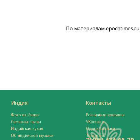
По материалам epochtimes.ru
Индия
Контакты
Фото из Индии
Розничные контакты
Символы индии
VKontakte
Индийская кухня
Одноклассники
Об индийской музыке
Telegram
7(495) 434-66-29