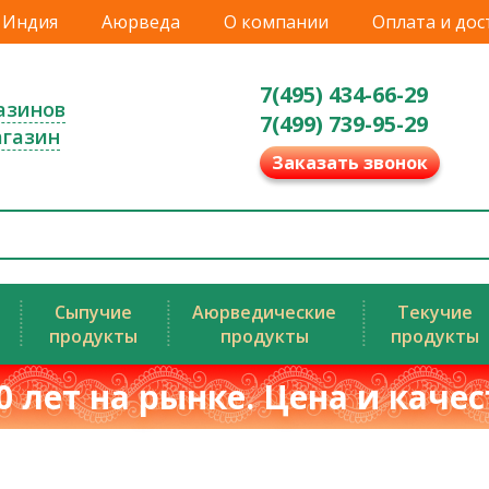
Индия
Аюрведа
О компании
Оплата и дос
7(495) 434-66-29
азинов
7(499) 739-95-29
агазин
Заказать звонок
Сыпучие
Аюрведические
Текучие
продукты
продукты
продукты
0 лет на рынке. Цена и каче