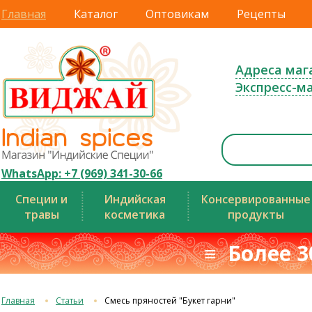
Главная
Каталог
Оптовикам
Рецепты
Адреса маг
Экспресс-м
WhatsApp: +7 (969) 341-30-66
Специи и
Индийская
Консервированные
травы
косметика
продукты
≡ Более 3
Главная
Статьи
Смесь пряностей "Букет гарни"