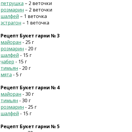
петрушка
– 2 веточки
розмарин
– 2 веточки
шалфей
– 1 веточка
эстрагон
– 1 веточка
Рецепт Букет гарни № 3
майоран
- 25 г
розмарин
- 20 г
шалфей
- 15 г
чабер
- 15 г
тимьян
- 20 г
мята
- 5 г
Рецепт Букет гарни № 4
майоран
- 30 г
тимьян
- 30 г
розмарин
- 25 г
шалфей
- 15 г
Рецепт Букет гарни № 5