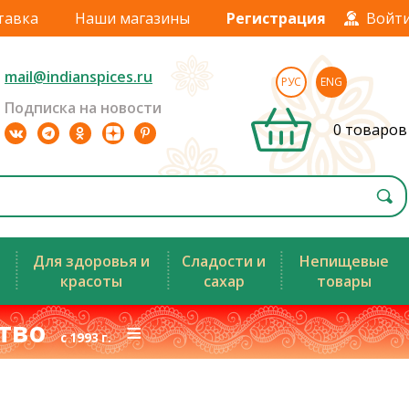
тавка
Наши магазины
Регистрация
Войт
mail@indianspices.ru
РУС
ENG
Подписка на новости
0 товаров
Для здоровья и
Сладости и
Непищевые
красоты
сахар
товары
ство
≡
с 1993 г.