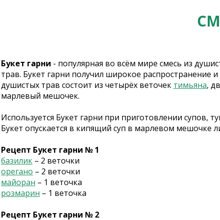
СМ
Букет гарни
- популярная во всём мире смесь из души
трав. Букет гарни получил широкое распространение 
душистых трав состоит из четырёх веточек
тимьяна
, д
марлевый мешочек.
Используется Букет гарни при приготовлении супов, т
Букет опускается в кипящий суп в марлевом мешочке ли
Рецепт Букет гарни № 1
базилик
– 2 веточки
орегано
– 2 веточки
майоран
– 1 веточка
розмарин
– 1 веточка
Рецепт Букет гарни № 2