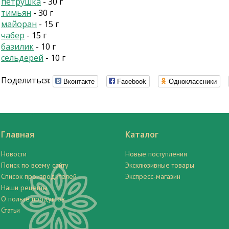
петрушка
- 30 г
тимьян
- 30 г
майоран
- 15 г
чабер
- 15 г
базилик
- 10 г
сельдерей
- 10 г
Поделиться:
Вконтакте
Facebook
Одноклассники
Главная
Каталог
Новости
Новые поступления
Поиск по всему сайту
Эксклюзивные товары
Список производителей
Экспресс-магазин
Наши рецепты
О пользе продуктов
Статьи