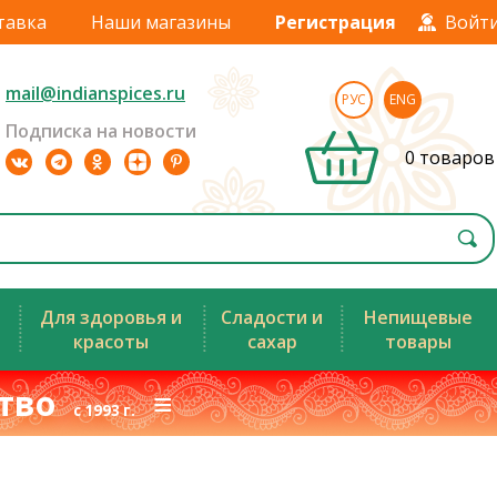
тавка
Наши магазины
Регистрация
Войт
mail@indianspices.ru
РУС
ENG
Подписка на новости
0 товаров
Для здоровья и
Сладости и
Непищевые
красоты
сахар
товары
ство
≡
с 1993 г.