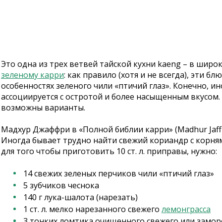
Это одна из трех ветвей тайской кухни kaeng – в широ
зеленому карри
: как правило (хотя и не всегда), эти 
особенностях зеленого чили «птичий глаз». Конечно, и
ассоциируется с остротой и более насыщенным вкусом. И
возможны варианты.
Мадхур Джаффри в «Полной библии карри» (Madhur Jaffrey
Иногда бывает трудно найти свежий кориандр с корням
для того чтобы приготовить 10 ст. л. приправы, нужно:
14 свежих зеленых перчиков чили «птичий глаз»
5 зубчиков чеснока
140 г лука-шалота (нарезать)
1 ст. л. мелко нарезанного свежего
лемонграсса
3 тонких ломтика очищенного свежего или замо