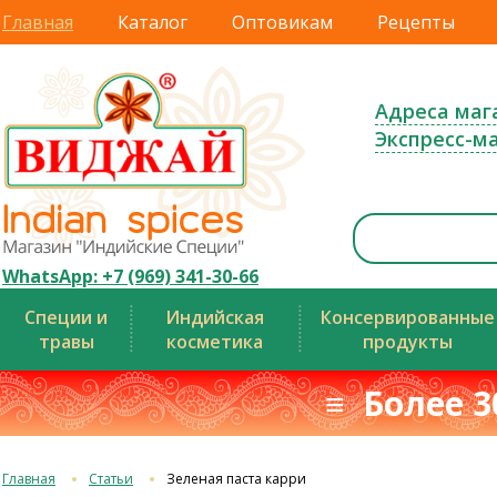
Главная
Каталог
Оптовикам
Рецепты
Адреса маг
Экспресс-м
WhatsApp: +7 (969) 341-30-66
Специи и
Индийская
Консервированные
травы
косметика
продукты
≡ Более 3
Главная
Статьи
Зеленая паста карри