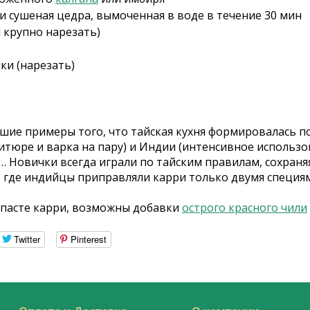
и сушеная цедра, вымоченная в воде в течение 30 мин
 крупно нарезать)
нки (нарезать)
шие примеры того, что тайская кухня формировалась п
тюре и варка на пару) и Индии (интенсивное использо
м… Новички всегда играли по тайским правилам, сохран
м, где индийцы приправляли карри только двумя специям
й пасте карри, возможны добавки
острого красного чили
Twitter
Pinterest