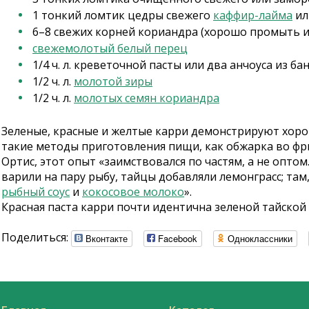
1 тонкий ломтик цедры свежего
каффир-лайма
ил
6–8 свежих корней кориандра (хорошо промыть и
свежемолотый белый перец
1/4 ч. л. креветочной пасты или два анчоуса из ба
1/2 ч. л.
молотой зиры
1/2 ч. л.
молотых семян кориандра
Зеленые, красные и желтые карри демонстрируют хоро
такие методы приготовления пищи, как обжарка во фри
Ортис, этот опыт «заимствовался по частям, а не опто
варили на пару рыбу, тайцы добавляли лемонграсс; та
рыбный соус
и
кокосовое молоко
».
Красная паста карри почти идентична зеленой тайско
Поделиться:
Вконтакте
Facebook
Одноклассники