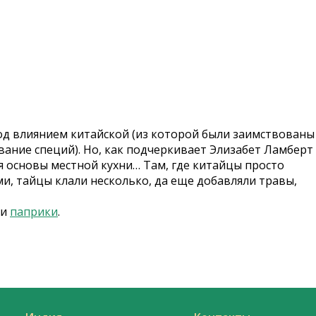
од влиянием китайской (из которой были заимствованы
вание специй). Но, как подчеркивает Элизабет Ламберт
яя основы местной кухни… Там, где китайцы просто
и, тайцы клали несколько, да еще добавляли травы,
и
паприки
.