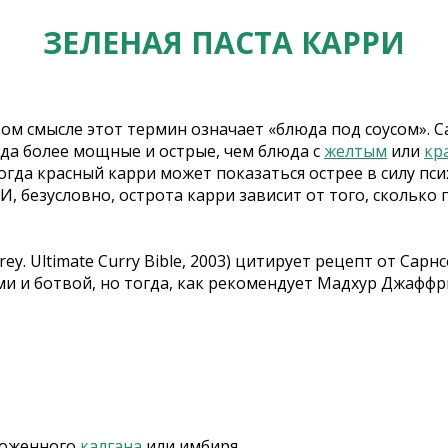
ЗЕЛЕНАЯ ПАСТА КАРРИ
ком смысле этот термин означает «блюда под соусом». 
блюда более мощные и острые, чем блюда с
желтым
или
кр
ногда красный карри может показаться острее в силу пс
, безусловно, острота карри зависит от того, сколько п
. Ultimate Curry Bible, 2003) цитирует рецепт от Сарнс
и и ботвой, но тогда, как рекомендует Мадхур Джаффри
роженного
калгана
или имбиря