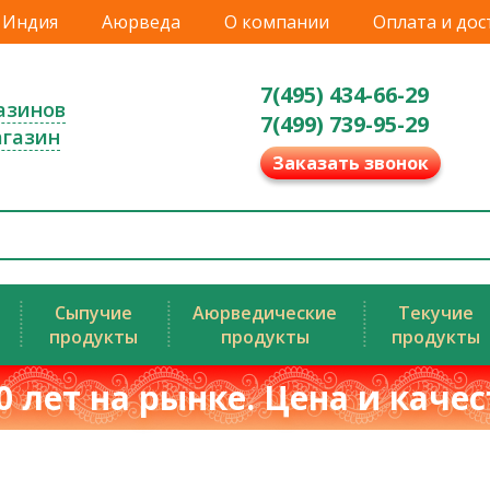
Индия
Аюрведа
О компании
Оплата и дос
7(495) 434-66-29
азинов
7(499) 739-95-29
агазин
Заказать звонок
Сыпучие
Аюрведические
Текучие
продукты
продукты
продукты
0 лет на рынке. Цена и каче