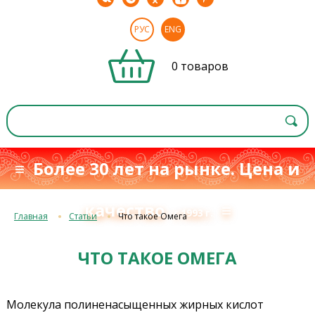
РУС
ENG
0 товаров
≡ Более 30 лет на рынке. Цена и
качество
≡
с 1993 г.
Главная
Статьи
Что такое Омега
ЧТО ТАКОЕ ОМЕГА
Молекула полиненасыщенных жирных кислот