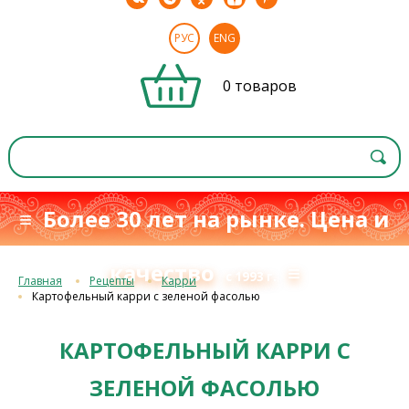
РУС
ENG
0 товаров
≡ Более 30 лет на рынке. Цена и
качество
≡
с 1993 г.
Главная
Рецепты
Карри
Картофельный карри с зеленой фасолью
КАРТОФЕЛЬНЫЙ КАРРИ С
ЗЕЛЕНОЙ ФАСОЛЬЮ