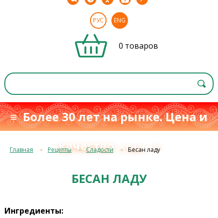
РУС
ENG
0 товаров
≡ Более 30 лет на рынке. Цена и
качество
≡
с 1993 г.
Главная
Рецепты
Сладости
Бесан ладу
БЕСАН ЛАДУ
Ингредиенты: