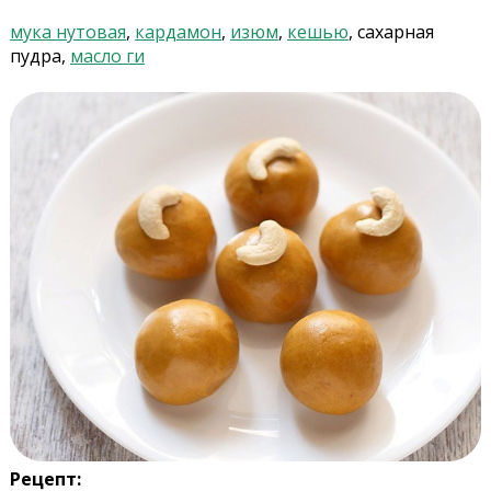
мука нутовая
,
кардамон
,
изюм
,
кешью
, сахарная
пудра,
масло ги
Рецепт: