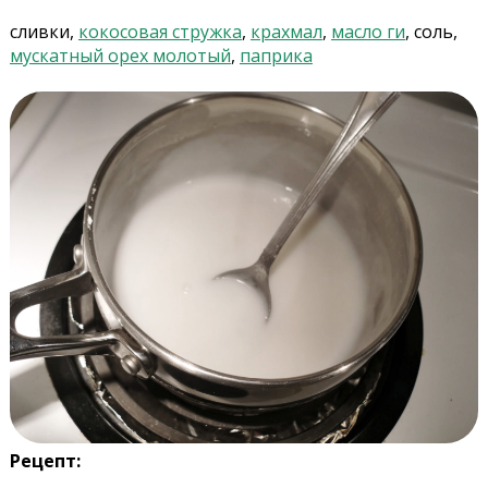
сливки,
кокосовая стружка
,
крахмал
,
масло ги
, соль,
мускатный орех молотый
,
паприка
Рецепт: