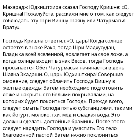
Махарадж Юдхиштхира сказал Господу Кришне: «О,
Кришна! Пожалуйста, расскажи мне о том, как следует
соблюдать эту Шри Вишну Шаяну или Чатурмасья
Врату».
Господь Кришна ответил: «О, царь! Когда солнце
остаётся в знаке Рака, тогда Шри Мадхусудан,
Владыка всей вселенной, возлегает на своё ложе, а
когда солнце входит в знак Весов, тогда Господь
просыпается. Обет Чатурмасьи начинается в день
Шаяна Экадаши. О, царь Юдхиштхира! Совершив
омовение, следует облачить Господа Вишну в
жёлтые одежды. Затем необходимо подготовить
ложе и накрыть его белыми покрывалами, на
которых будет покоиться Господь. Прежде всего,
следует омыть Господа пятью субстанциями, такими
как йогурт, молоко, гхи, мёд и сладкая вода. Это
должны сделать достойные брамины. После этого
следует нарядить Господа и умастить Его тело
благовонной пастой. Затем нужно поклониться