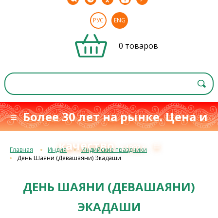
РУС
ENG
0 товаров
≡ Более 30 лет на рынке. Цена и
качество
≡
с 1993 г.
Главная
Индия
Индийские праздники
День Шаяни (Девашаяни) Экадаши
ДЕНЬ ШАЯНИ (ДЕВАШАЯНИ)
ЭКАДАШИ