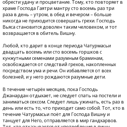
обрести удачу и процветание. Тому, кто повторяет в
храме Господа Гаятри мантру сто восемь раз три
раза в день – утром, в обед и вечером – больше
никогда не приходится совершать грехи. Господь
Вьяса становится доволен таким человеком, и тот
возвращается в обитель Вишну.
Любой, кто дарит в конце периода Чатурмасьи
двадцать восемь или сто восемь горшков с
кунжутными семенами разумным браминам,
освобождается от следствий грехов, накопленных
посредством ума и речи. Он избавляется от всех
болезней, и у него рождаются разумные дети.
В течение четырёх месяцев, пока Господь
Джанардан отдыхает, не следует спать на постели и
заниматься сексом. Следует лишь ужинать, есть раз в
день или есть то, что приходит само собой. Тот, кто в
течение Чатурмасьи поёт для Господа Вишну и
танцует для Него, отправляется в мир гандхарвов.
Тот, кто отказывается от употребления в пищу