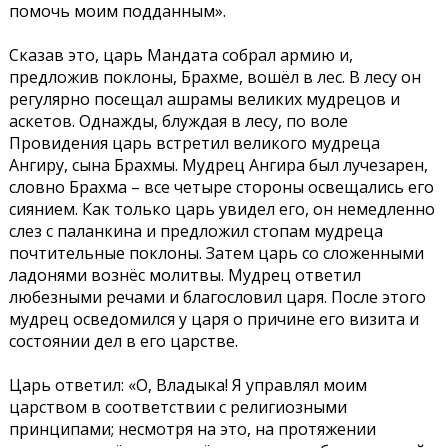
помочь моим подданным».
Сказав это, царь Мандата собрал армию и,
предложив поклоны, Брахме, вошёл в лес. В лесу он
регулярно посещал ашрамы великих мудрецов и
аскетов. Однажды, блуждая в лесу, по воле
Провидения царь встретил великого мудреца
Ангиру, сына Брахмы. Мудрец Ангира был лучезарен,
словно Брахма – все четыре стороны освещались его
сиянием. Как только царь увидел его, он немедленно
слез с паланкина и предложил стопам мудреца
почтительные поклоны. Затем царь со сложенными
ладонями вознёс молитвы. Мудрец ответил
любезными речами и благословил царя. После этого
мудрец осведомился у царя о причине его визита и
состоянии дел в его царстве.
Царь ответил: «О, Владыка! Я управлял моим
царством в соответствии с религиозными
принципами; несмотря на это, на протяжении