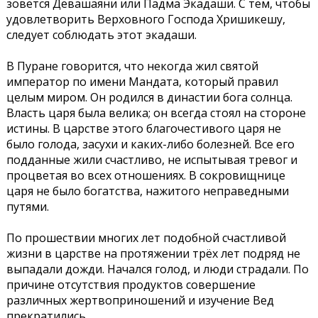
зовётся Девашаяни или Падма Экадаши. С тем, чтобы
удовлетворить Верховного Господа Хришикешу,
следует соблюдать этот экадаши.
В Пуране говорится, что некогда жил святой
император по имени Мандата, который правил
целым миром. Он родился в династии бога солнца.
Власть царя была велика; он всегда стоял на стороне
истины. В царстве этого благочестивого царя не
было голода, засухи и каких-либо болезней. Все его
подданные жили счастливо, не испытывая тревог и
процветая во всех отношениях. В сокровищнице
царя не было богатства, нажитого неправедными
путями.
По прошествии многих лет подобной счастливой
жизни в царстве на протяжении трёх лет подряд не
выпадали дожди. Начался голод, и люди страдали. По
причине отсутствия продуктов совершение
различных жертвоприношений и изучение Вед
прекратились.