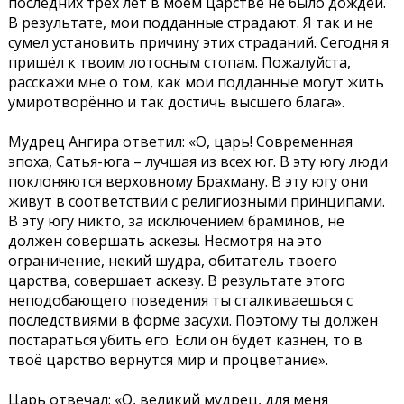
последних трёх лет в моём царстве не было дождей.
В результате, мои подданные страдают. Я так и не
сумел установить причину этих страданий. Сегодня я
пришёл к твоим лотосным стопам. Пожалуйста,
расскажи мне о том, как мои подданные могут жить
умиротворённо и так достичь высшего блага».
Мудрец Ангира ответил: «О, царь! Современная
эпоха, Сатья-юга – лучшая из всех юг. В эту югу люди
поклоняются верховному Брахману. В эту югу они
живут в соответствии с религиозными принципами.
В эту югу никто, за исключением браминов, не
должен совершать аскезы. Несмотря на это
ограничение, некий шудра, обитатель твоего
царства, совершает аскезу. В результате этого
неподобающего поведения ты сталкиваешься с
последствиями в форме засухи. Поэтому ты должен
постараться убить его. Если он будет казнён, то в
твоё царство вернутся мир и процветание».
Царь отвечал: «О, великий мудрец, для меня