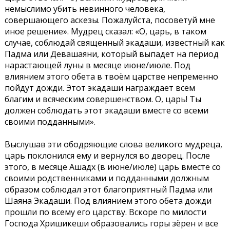
немыслимо убить невинного человека,
совершающего аскезы. Пожалуйста, посоветуй мне
иное решение». Мудрец сказал: «О, царь, в таком
случае, соблюдай священный экадаши, известный как
Падма или Девашаяни, который выпадет на период
нарастающей луны в месяце июне/июле. Под
влиянием этого обета в твоём царстве непременно
пойдут дожди. Этот экадаши награждает всем
благим и всяческим совершенством. О, царь! Ты
должен соблюдать этот экадаши вместе со всеми
своими подданными».
Выслушав эти ободряющие слова великого мудреца,
царь поклонился ему и вернулся во дворец. После
этого, в месяце Ашадх (в июне/июле) царь вместе со
своими родственниками и подданными должным
образом соблюдал этот благоприятный Падма или
Шаяна Экадаши. Под влиянием этого обета дожди
прошли по всему его царству. Вскоре по милости
Господа Хришикеши образовались горы зёрен и все