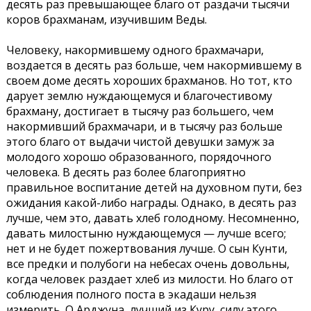
десять раз превышающее благо от раздачи тысячи
коров брахманам, изучившим Веды.
Человеку, накормившему одного брахмачари,
воздается в десять раз больше, чем накормившему в
своем доме десять хороших брахманов. Но тот, кто
дарует землю нуждающемуся и благочестивому
брахману, достигает в тысячу раз большего, чем
накормивший брахмачари, и в тысячу раз больше
этого благо от выдачи чистой девушки замуж за
молодого хорошо образованного, порядочного
человека. В десять раз более благоприятно
правильное воспитание детей на духовном пути, без
ожидания какой-либо награды. Однако, в десять раз
лучше, чем это, давать хлеб голодному. Несомненно,
давать милостыню нуждающемуся — лучше всего;
нет и не будет пожертвования лучше. О сын Кунти,
все предки и полубоги на небесах очень довольны,
когда человек раздает хлеб из милости. Но благо от
соблюдения полного поста в экадаши нельзя
измерить. О Арджуна, лучший из Куру, силу этого