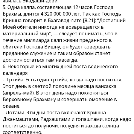
явилась Экадаши-деви.
5. Одна калпа, составляющая 12 часов Господа
Брахмы, длится 4 320 000 000 лет. Так как Господь
Кришна говорит в Бхагавад-гите [8.21]: “Достигший
Моей обители никогда не возвращается в
материальный мир”, — следует понимать, что в
течение миллиарда калп жизни преданного в
обители Господа Вишну, он будет совершать
преданное служение и таким образом станет
достоин остаться там навсегда.
6. Некоторые из многих дней поста ведического
календаря:
- Тртийа. Есть один тртийа, когда надо поститься.
Этот день в светлой половине месяца ваисакха
(апрель-май). В этот день надо поклоняться
Верховному Брахману и совершать омовение в
океане.
- Лотами. Эти дни поста включают Кришна-
Джанмаштами, Радхаштами и гопаштами, когда надо
поститься до полуночи, полудня и захода солнца
соответственно.