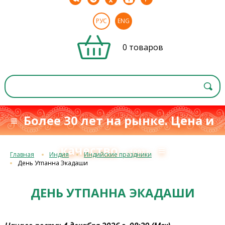
РУС
ENG
0 товаров
≡ Более 30 лет на рынке. Цена и
качество
≡
с 1993 г.
Главная
Индия
Индийские праздники
День Утпанна Экадаши
ДЕНЬ УТПАННА ЭКАДАШИ