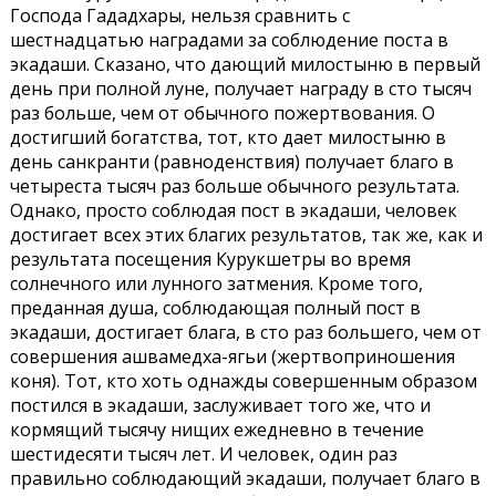
Господа Гададхары, нельзя сравнить с
шестнадцатью наградами за соблюдение поста в
экадаши. Сказано, что дающий милостыню в первый
день при полной луне, получает награду в сто тысяч
раз больше, чем от обычного пожертвования. О
достигший богатства, тот, кто дает милостыню в
день санкранти (равноденствия) получает благо в
четыреста тысяч раз больше обычного результата.
Однако, просто соблюдая пост в экадаши, человек
достигает всех этих благих результатов, так же, как и
результата посещения Курукшетры во время
солнечного или лунного затмения. Кроме того,
преданная душа, соблюдающая полный пост в
экадаши, достигает блага, в сто раз большего, чем от
совершения ашвамедха-ягьи (жертвоприношения
коня). Тот, кто хоть однажды совершенным образом
постился в экадаши, заслуживает того же, что и
кормящий тысячу нищих ежедневно в течение
шестидесяти тысяч лет. И человек, один раз
правильно соблюдающий экадаши, получает благо в