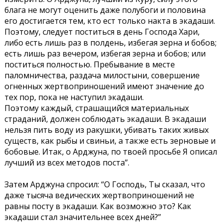
блага не могут оценить даже полубоги и половина
его достигается тем, кто ест только накта в экадаши.
Поэтому, следует поститься в день Господа Хари,
либо есть лишь раз в полдень, избегая зерна и бобов;
есть лишь раз вечером, избегая зерна и бобов; или
поститься полностью. Пребывание в месте
паломничества, раздача милостыни, совершение
огненных жертвоприношений имеют значение до
тех пор, пока не наступил экадаши.
Поэтому каждый, страшащийся материальных
страданий, должен соблюдать экадаши. В экадаши
нельзя пить воду из ракушки, убивать таких живых
существ, как рыбы и свиньи, а также есть зерновые и
бобовые. Итак, о Арджуна, по твоей просьбе Я описал
лучший из всех методов поста”.
Затем Арджуна спросил: “О Господь, Ты сказал, что
даже тысяча ведических жертвоприношений не
равны посту в экадаши. Как возможно это? Как
экадаши стал значительнее всех дней?”