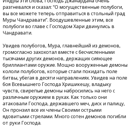
Индры эти слова, Господь Джанардана очень
разгневался и сказал: “О могущественные полубоги,
вы все можете теперь отправиться в стольный град
Муры Чандравати”. Воодушевленные этим, все
полубоги во главе с Господом Хари двинулись в
Чандравати.
Увидев полубогов, Мура, главнейший из демонов,
громогласно захохотал вместе с бесчисленными
тысячами других демонов, держащих сияющее
бриллиантами оружие. Мощно вооруженные демоны
кололи полубогов, которые стали покидать поле
битвы, убегая в десяти направлениях. Увидев на поле
боя Всевышнего Господа Хришикешу, владыку
чувств, свирепые демоны набросились на него с
различным оружием в руках. Как только они
атаковали Господа, державшего меч, диск и палицу,
Он пронзил все их члены Своими острыми
ядовитыми стрелами. Много сотен демонов погибли
от руки Господа.