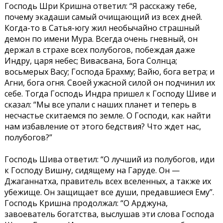
Господь Шри Кришна ответил: “Я расскажу тебе,
почему экадаши самый очищающий из всех дней.
Когда-то в Сатья-югу жил необычайно страшный
демон по имени Мура. Всегда очень гневный, он
держал в страхе всех полубогов, побеждая даже
Индру, царя небес; Вивасвана, Бога Солнца;
восьмерых Васу; Господа Брахму; Вайю, бога ветра; и
Агни, бога огня. Своей ужасной силой он подчинил их
себе. Тогда Господь Индра пришел к Господу Шиве и
сказал: “Мы все упали с наших планет и теперь в
несчастье скитаемся по земле. О Господи, как найти
нам избавление от этого бедствия? Что ждет нас,
полубогов?”
Господь Шива ответил: “О лучший из полубогов, иди
к Господу Вишну, сидящему на Гаруде. Он —
Джаганнатха, правитель всех вселенных, а также их
убежище. Он защищает все души, предавшиеся Ему”.
Господь Кришна продолжал: “О Арджуна,
завоеватель богатства, выслушав эти слова Господа