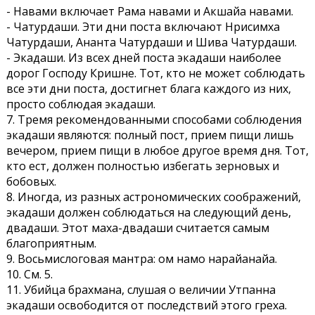
- Навами включает Рама навами и Акшайа навами.
- Чатурдаши. Эти дни поста включают Нрисимха
Чатурдаши, Ананта Чатурдаши и Шива Чатурдаши.
- Экадаши. Из всех дней поста экадаши наиболее
дорог Господу Кришне. Тот, кто не может соблюдать
все эти дни поста, достигнет блага каждого из них,
просто соблюдая экадаши.
7. Тремя рекомендованными способами соблюдения
экадаши являются: полный пост, прием пищи лишь
вечером, прием пищи в любое другое время дня. Тот,
кто ест, должен полностью избегать зерновых и
бобовых.
8. Иногда, из разных астрономических соображений,
экадаши должен соблюдаться на следующий день,
двадаши. Этот маха-двадаши считается самым
благоприятным.
9. Восьмислоговая мантра: ом намо нарайанайа.
10. См. 5.
11. Убийца брахмана, слушая о величии Утпанна
экадаши освободится от последствий этого греха.