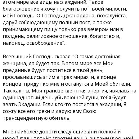
этом мире все виды наслаждений. Такое
благословение я хочу получить по Твоей милости,
мой Господь. О Господь Джанардана, пожалуйста,
даруй соблюдающему полный пост, а также
принимающему пищу только раз вечером или в
полдень, религиозное отношение, богатство и,
наконец, освобождение”.
Всевышний Господь сказал: “О самая достойная
женщина, да будет так. В этом мире все Мои
преданные будут поститься в твой день,
прославившись этим в трех мирах, и, в конце
концов, придут ко мне и останутся в Моей обители.
Так как ты, Моя трансцендентная энергия, явилась на
одиннадцатый день убывающей луны, тебя будут
звать Экадаши. Если кто-то постится в экадаши, Я
сожгу все его грехи и дарую ему Свою
трансцендентную обитель.
Мне наиболее дороги следующие дни полной и
новой луны: тртийа (третий день), аштами (восьмой