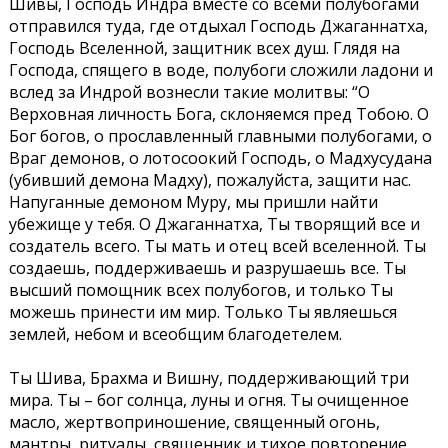
Шивы, Господь Индра вместе со всеми полубогами
отправился туда, где отдыхал Господь Джаганнатха,
Господь Вселенной, защитник всех душ. Глядя на
Господа, спящего в воде, полубоги сложили ладони и
вслед за Индрой вознесли такие молитвы: “О
Верховная личность Бога, склоняемся пред Тобою. О
Бог богов, о прославленный главными полубогами, о
Враг демонов, о лотосоокий Господь, о Мадхусудана
(убивший демона Мадху), пожалуйста, защити нас.
Напуганные демоном Муру, мы пришли найти
убежище у тебя. О Джаганнатха, Ты творящий все и
создатель всего. Ты мать и отец всей вселенной. Ты
создаешь, поддерживаешь и разрушаешь все. Ты
высший помощник всех полубогов, и только Ты
можешь принести им мир. Только Ты являешься
землей, небом и всеобщим благодетелем.
Ты Шива, Брахма и Вишну, поддерживающий три
мира. Ты – бог солнца, луны и огня. Ты очищенное
масло, жертвоприношение, священный огонь,
мантры, ритуалы, священник и тихое повторение