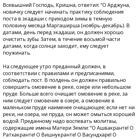
Всевышний Господь, Кришна, ответил: “О Арджуна,
новичку следует начинать практику соблюдения
поста в зкадаши с приходом зимы в темную
половину месяца Маргаширша (ноябрь-декабрь). В
датами, день перед экадаши, он должен хорошо
очистить зубы. Затем, в течение восьмой части
датами, когда солнце заходит, ему следует
поужинать.
На следующее утро преданный должен, в
соответствии с правилами и предписаниями,
соблюдать пост. В полдень он должен правильно
совершить омовение в реке, озере или небольшом
пруде. Больше всего очищает омовение в реке, за
ним следует омовение в озере, а омовение в
маленьком пруде наименее очищающее; если нет ни
реки, ни озера, ни пруда, он может омыться хорошей
водой. Преданному надо воспевать молитвы,
содержащие имена Матери Земли: “О Ашвакранте! О
Ратхакранте! О Вишнукранте! О Васундхаре! О