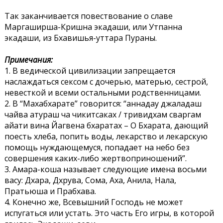
Так заканчивается повествование о славе
Маргаширша-Кришна экадаши, или Утпанна
экадаши, из Бхавишья-уттара Пураны.
Примечания:
1. В ведической цивилизации запрещается
наслаждаться сексом с дочерью, матерью, сестрой,
невесткой и всеми остальными родственницами.
2. В “Махабхарате” говорится: “аннадау джаладаш
чайва атураш ча чикитсаках / тривидхам сваргам
айати вина Йагвена бхаратах – О Бхарата, дающий
поесть хлеба, попить воды, лекарство и лекарскую
помощь нуждающемуся, попадает на небо без
совершения каких-либо жертвоприношений”.
3. Амара-коша называет следующие имена восьми
васу: Дхара, Дхрува, Сома, Аха, Анила, Нала,
Пратьюша и Прабхава.
4. Конечно же, Всевышний Господь не может
испугаться или устать. Это часть Его игры, в которой