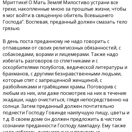
Мриттике! О Мать Земля! Милостиво устрани все
грехи, накопленные мною за прошлые жизни, чтобы
я мог войти в священную обитель Всевышнего
Господа”. Воспевая, преданный должен смазать тело
грязью.
В день поста преданному не надо говорить с
отпавшими от своих религиозных обязанностей, с
собакоедами, ворами и лицемерами. Также надо
избегать разговоров со сплетниками и с
оскорбителями полубогов, ведической литературы и
брахманов, с другими безнравственными людьми,
которые спят с запрещенной женщиной, с
разбойниками и грабящими храмы. Поговорив с
любым из них, или даже посмотрев на них в течение
экадаши, надо очиститься, глядя непосредственно на
солнце. Затем преданный должен почтительно
поднести Господу Говинде наилучшую пищу, цветы и
т.д. В своем доме он должен предложить в чистом
сознании преданности Господу лампадку. Ему также