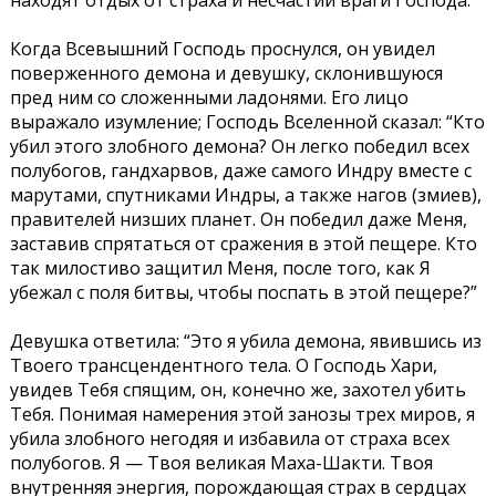
находят отдых от страха и несчастий враги Господа.
Когда Всевышний Господь проснулся, он увидел
поверженного демона и девушку, склонившуюся
пред ним со сложенными ладонями. Его лицо
выражало изумление; Господь Вселенной сказал: “Кто
убил этого злобного демона? Он легко победил всех
полубогов, гандхарвов, даже самого Индру вместе с
марутами, спутниками Индры, а также нагов (змиев),
правителей низших планет. Он победил даже Меня,
заставив спрятаться от сражения в этой пещере. Кто
так милостиво защитил Меня, после того, как Я
убежал с поля битвы, чтобы поспать в этой пещере?”
Девушка ответила: “Это я убила демона, явившись из
Твоего трансцендентного тела. О Господь Хари,
увидев Тебя спящим, он, конечно же, захотел убить
Тебя. Понимая намерения этой занозы трех миров, я
убила злобного негодяя и избавила от страха всех
полубогов. Я — Твоя великая Маха-Шакти. Твоя
внутренняя энергия, порождающая страх в сердцах