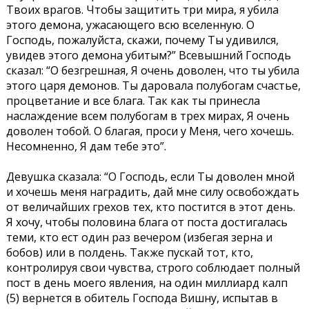
Твоих врагов. Чтобы защитить три мира, я убила
этого демона, ужасающего всю вселенную. О
Господь, пожалуйста, скажи, почему Ты удивился,
увидев этого демона убитым?” Всевышний Господь
сказал: “О безгрешная, Я очень доволен, что ты убила
этого царя демонов. Ты даровала полубогам счастье,
процветание и все блага. Так как ты принесла
наслаждение всем полубогам в трех мирах, Я очень
доволен тобой. О благая, проси у Меня, чего хочешь.
Несомненно, Я дам тебе это”.
Девушка сказала: “О Господь, если Ты доволен мной
и хочешь меня наградить, дай мне силу освобождать
от величайших грехов тех, кто постится в этот день.
Я хочу, чтобы половина блага от поста достигалась
теми, кто ест один раз вечером (избегая зерна и
бобов) или в полдень. Также пускай тот, кто,
контролируя свои чувства, строго соблюдает полный
пост в день моего явления, на один миллиард калп
(5) вернется в обитель Господа Вишну, испытав в