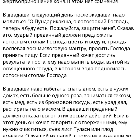
жертвоприношение коня. В этом нет сомнения.
В двадаши, следующий день после экадаши, надо
молиться: “О Пундарикакша, о лотосоокий Господь,
теперь я буду есть. Пожалуйста, защити меня”. Сказав
это, мудрый преданный должен предложить
лотосным стопам Господа цветы и воду и, трижды
воспевая восьмислоговую мантру, просить Господа
принять пищу. Если преданный хочет достичь
результата поста, ему надо выпить воды, взятой из
освященного сосуда, в котором вода подносилась
лотосным стопам Господа.
В двадаши надо избегать: спать днем, есть в чужих
домах, есть больше одного раза, заниматься сексом,
есть мед, есть из бронзовой посуды, есть урад дал,
растирать тело маслом. В двадаши преданный
должен отказаться от этих восьми действий. Если в
этот день он хочет говорить с отверженными, ему
нужно очиститься, съев лист Туласи или плод
амалаки. О лучший из царей, с полудня в экадаши до