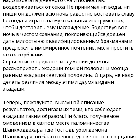
надо избегать дневного сна и полностью
воздерживаться от секса. Не принимая ни воды, ни
пищи он должен всю ночь радостно воспевать славу
Господа и играть на музыкальных инструментах,
чтобы доставить ему наслаждение. Бодрствуя всю
ночь в чистом сознании, поклоняющийся должен
дать милостыню квалифицированным брахманам и
предложить им смиренное почтение, моля простить
его оскорбления.
Серьезные в преданном служении должны
рассматривать экадаши темной половины месяца
равным экадаши светлой половины. О царь, не надо
делать различия между этими двумя видами
экадаши.
Теперь, пожалуйста, выслушай описание
результатов, достигаемых теми, кто соблюдает
экадаши таким образом. Ни благо, получаемое
омовением в святом месте паломничества
Шанкходдёхара, где Господь убил демона
Шанкхасуру, ни благо непосредственного созерцания