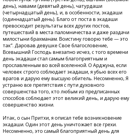
день), навами (девятый день), чатурдаши
(четырнадцатый день), и, в особенности, экадаши
(одиннадцатый день). Благо от поста в экадаши
превосходит результаты всех других постов,
путешествий в места паломничества и даже раздачи
милостыни брахманам. Воистину говорю тебе — это
так”. Даровав девушке Свое благословение,
Всевышний Господь внезапно исчез, с того времени
день экадаши стал самым благоприятным и
прославленным во всей вселенной. О Арджуна, если
человек строго соблюдает экадаши, я убью всех его
врагов и дарую ему высшую обитель. Несомненно, Я
устраню все препятствия с пути духовного
совершенства того, кто любым из предписанных
способов соблюдает этот великий день, и дарую ему
совершенство жизни.
Итак, о сын Притхи, я описал тебе возникновение
экадаши. Один этот день уничтожает все грехи.
Несомненно, это самый благоприятный день для