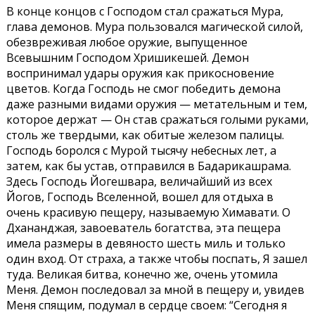
В конце концов с Господом стал сражаться Мура,
глава демонов. Мура пользовался магической силой,
обезвреживая любое оружие, выпущенное
Всевышним Господом Хришикешей. Демон
воспринимал удары оружия как прикосновение
цветов. Когда Господь не смог победить демона
даже разными видами оружия — метательным и тем,
которое держат — Он став сражаться голыми руками,
столь же твердыми, как обитые железом палицы.
Господь боролся с Мурой тысячу небесных лет, а
затем, как бы устав, отправился в Бадарикашрама.
Здесь Господь Йогешвара, величайший из всех
Йогов, Господь Вселенной, вошел для отдыха в
очень красивую пещеру, называемую Химавати. О
Дхананджая, завоеватель богатства, эта пещера
имела размеры в девяносто шесть миль и только
один вход. От страха, а также чтобы поспать, Я зашел
туда. Великая битва, конечно же, очень утомила
Меня. Демон последовал за мной в пещеру и, увидев
Меня спящим, подумал в сердце своем: “Сегодня я