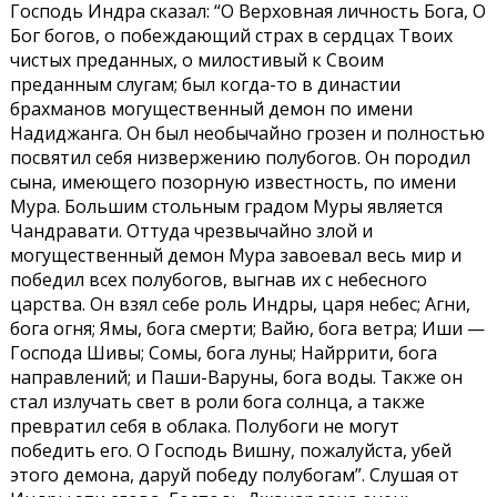
Господь Индра сказал: “О Верховная личность Бога, О
Бог богов, о побеждающий страх в сердцах Твоих
чистых преданных, о милостивый к Своим
преданным слугам; был когда-то в династии
брахманов могущественный демон по имени
Надиджанга. Он был необычайно грозен и полностью
посвятил себя низвержению полубогов. Он породил
сына, имеющего позорную известность, по имени
Мура. Большим стольным градом Муры является
Чандравати. Оттуда чрезвычайно злой и
могущественный демон Мура завоевал весь мир и
победил всех полубогов, выгнав их с небесного
царства. Он взял себе роль Индры, царя небес; Агни,
бога огня; Ямы, бога смерти; Вайю, бога ветра; Иши —
Господа Шивы; Сомы, бога луны; Найррити, бога
направлений; и Паши-Варуны, бога воды. Также он
стал излучать свет в роли бога солнца, а также
превратил себя в облака. Полубоги не могут
победить его. О Господь Вишну, пожалуйста, убей
этого демона, даруй победу полубогам”. Слушая от