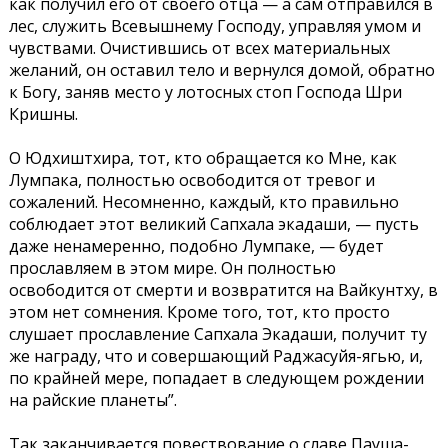
как получил его от своего отца — а сам отправился в
лес, служить Всевышнему Господу, управляя умом и
чувствами. Очистившись от всех материальных
желаний, он оставил тело и вернулся домой, обратно
к Богу, заняв место у лотосных стоп Господа Шри
Кришны.
О Юдхиштхира, тот, кто обращается ко Мне, как
Лумпака, полностью освободится от тревог и
сожалений. Несомненно, каждый, кто правильно
соблюдает этот великий Сапхала экадаши, — пусть
даже ненамеренно, подобно Лумпаке, — будет
прославляем в этом мире. Он полностью
освободится от смерти и возвратится на Вайкунтху, в
этом нет сомнения. Кроме того, тот, кто просто
слушает прославление Сапхала Экадаши, получит ту
же награду, что и совершающий Раджасуйя-ягью, и,
по крайней мере, попадает в следующем рождении
на райские планеты”.
Так заканчивается повествование о славе Пауша-