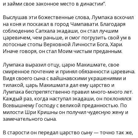
и займи свое законное место в династии”.
Выслушав эти божественные слова, Лумпака вскочил
на коня и поскакал в город Чампавати. Благодаря
соблюдению Сапхала экадаши, он стал лучшим
царевичем, чем раньше, и смог погрузить свой ум в
лотосные стопы Верховной Личности Бога, Хари.
Иначе говоря, он стал Моим чистым преданным.
Лумпака выразил отцу, царю Махишмате, свое
смиренное почтение и принял обязанности царевича.
Видя своего сына с вайшнавскими украшениями и
тилакой, царь Махишмата дал ему царство и
Лумпака беспрепятственно правил много-много лет.
Каждый раз, когда наступал экадаши, он поклонялся
Всевышнему Господу с великой преданностью. По
милости Шри Кришны он получил чудесную жену и
замечательного сына.
В старости он передал царство сыну — точно так же,