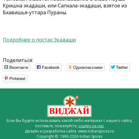
Кришна экадаши, или Сапхала-экадаши, взятое из
Бхавишья-уттара Пураны.
Подробнее о постах Экадаши
Поделиться:
Вконтакте
Facebook
Одноклассники
Twitter
Pinterest
Если Вы будете использовать какой-либо материал с нашего сайта,
поставьте, пожалуйста,
ссылку на нас
Дизайн и разработка сайта www.indianspices.ru
Copyright © 1993-2026 Indian Spices