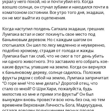
украл у него покой, но и почти убил его. Когда
взошло солнце, он стучал зубами и находился почти в
коматозном состоянии. Все утро того дня, экадаши,
он не мог выйти из оцепенения.
Когда наступил полдень Сапхала экадаши, грешник
Лумпака встал и смог покинуть свое место под
баньяновым деревом. Но с каждым шагом он
спотыкался. Он шел по лесу медленно и неуверенно,
подобно хромому, страдая от голода и жажды.
Лумпака был так слаб, что не смог в тот день убить
ни одного животного. Это заставило его собрать кое-
какие фрукты, упавшие на землю. Когда он вернулся
к баньяновому дереву, солнце садилось. Положив
фрукты рядом с собой на землю, Лумпака запричитал:
“О горе мне! Что мне делать? Дорогой отец, что
стало со мной? О Шри Хари, пожалуйста, будь
милостив ко мне и прими эти фрукты!” Он был
вынужден вновь провести всю ночь без сна, но тем
временем Верховная Личность Бога, Мадхусудана,
остался доволен подношением лесных плодов