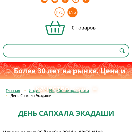
РУС
ENG
0 товаров
≡ Более 30 лет на рынке. Цена и
качество
≡
с 1993 г.
Главная
Индия
Индийские праздники
День Сапхала Экадаши
ДЕНЬ САПХАЛА ЭКАДАШИ