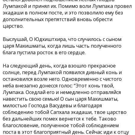
Лумпакой и принял их. Помимо воли Лумпака провел
экадаши в полном посте, и это позволило ему без
дополнительных препятствий вновь обрести
царство.
Выслушай, О Юдхиштхира, что случилось с сыном
царя Махишматы, когда лишь часть полученного
блага пустила росток в его сердце.
На следующий день, когда взошло прекрасное
солнце, перед Лумпакой появился дивный конь и
остановился возле него. Одновременно с чистого
неба внезапно донесся голос: “Этот конь твой,
Лумпака. Оседлай его и немедленно отправляйся
навестить свою семью! О сын царя Махишматы,
милостью Господа Васудевы и благодаря
соблюдению тобой Сапхала экадаши, твое царство
без дальнейших помех вернется к тебе. Таково
благословение, полученное тобой соблюдением
поста в этот благоприятный день. Сейчас иди к отцу