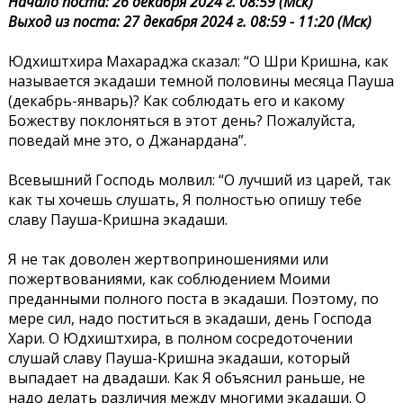
Начало поста: 26 декабря 2024 г. 08:59 (Мск)
Выход из поста: 27 декабря 2024 г. 08:59 - 11:20 (Мск)
Юдхиштхира Махараджа сказал: “О Шри Кришна, как
называется экадаши темной половины месяца Пауша
(декабрь-январь)? Как соблюдать его и какому
Божеству поклоняться в этот день? Пожалуйста,
поведай мне это, о Джанардана”.
Всевышний Господь молвил: “О лучший из царей, так
как ты хочешь слушать, Я полностью опишу тебе
славу Пауша-Кришна экадаши.
Я не так доволен жертвоприношениями или
пожертвованиями, как соблюдением Моими
преданными полного поста в экадаши. Поэтому, по
мере сил, надо поститься в экадаши, день Господа
Хари. О Юдхиштхира, в полном сосредоточении
слушай славу Пауша-Кришна экадаши, который
выпадает на двадаши. Как Я объяснил раньше, не
надо делать различия между многими экадаши. О