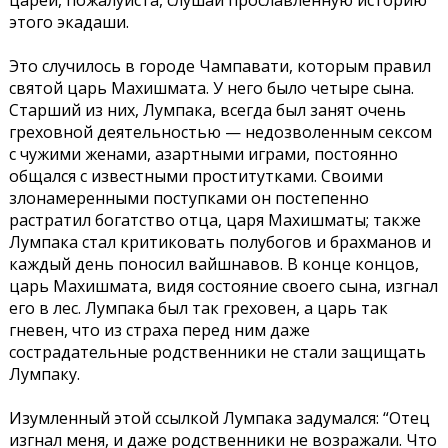
царей, пожалуйста, слушай прославленную историю
этого экадаши.
Это случилось в городе Чампавати, которым правил
святой царь Махишмата. У него было четыре сына.
Старший из них, Лумпака, всегда был занят очень
греховной деятельностью — недозволенным сексом
с чужими женами, азартными играми, постоянно
общался с известными проститутками. Своими
злонамеренными поступками он постепенно
растратил богатство отца, царя Махишматы; также
Лумпака стал критиковать полубогов и брахманов и
каждый день поносил вайшнавов. В конце концов,
царь Махишмата, видя состояние своего сына, изгнал
его в лес. Лумпака был так греховен, а царь так
гневен, что из страха перед ним даже
сострадательные родственники не стали защищать
Лумпаку.
Изумленный этой ссылкой Лумпака задумался: “Отец
изгнал меня, и даже родственники не возражали. Что