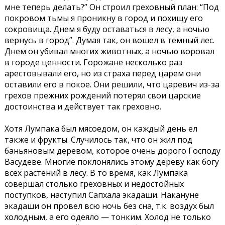
мне теперь делать?” Он строил греховный план: “Под
покровом тьмы я проникну в город и похищу его
сокровища. Днем я буду оставаться в лесу, а ночью
вернусь в город”. Думая так, он вошел в темный лес.
Днем он убивал многих животных, а ночью воровал
в городе ценности. Горожане несколько раз
арестовывали его, но из страха перед царем они
оставили его в покое. Они решили, что царевич из-за
грехов прежних рождений потерял свои царские
достоинства и действует так греховно.
Хотя Лумпака был мясоедом, он каждый день ел
также и фрукты. Случилось так, что он жил под
баньяновым деревом, которое очень дорого Господу
Васудеве. Многие поклонялись этому дереву как богу
всех растений в лесу. В то время, как Лумпака
совершал столько греховных и недостойных
поступков, наступил Сапхала экадаши. Накануне
экадаши он провел всю ночь без сна, т.к. воздух был
холодным, а его одеяло — тонким. Холод не только