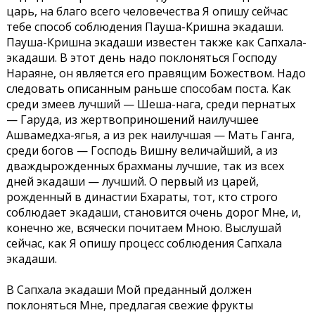
царь, на благо всего человечества Я опишу сейчас
тебе способ соблюдения Пауша-Кришна экадаши.
Пауша-Кришна экадаши известен также как Сапхала-
экадаши. В этот день надо поклоняться Господу
Нараяне, он является его правящим Божеством. Надо
следовать описанным раньше способам поста. Как
среди змеев лучший — Шеша-нага, среди пернатых
— Гаруда, из жертвоприношений наилучшее
Ашвамедха-ягья, а из рек наилучшая — Мать Ганга,
среди богов — Господь Вишну величайший, а из
дваждырожденных брахманы лучшие, так из всех
дней экадаши — лучший. О первый из царей,
рожденный в династии Бхараты, тот, кто строго
соблюдает экадаши, становится очень дорог Мне, и,
конечно же, всячески почитаем Мною. Выслушай
сейчас, как Я опишу процесс соблюдения Сапхала
экадаши.
В Сапхала экадаши Мой преданный должен
поклоняться Мне, предлагая свежие фрукты