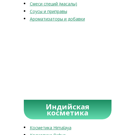
Смеси специй (масалы)
Соусы и приправы
Ароматизаторы и добавки
Индийская
косметика
Косметика Himalaya