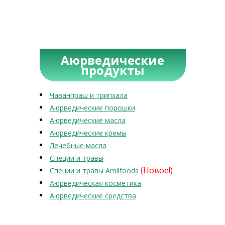
Аюрведические
продукты
Чаванпраш и трипхала
Аюрведические порошки
Аюрведические масла
Аюрведические кремы
Лечебные масла
Специи и травы
(Новое!)
Специи и травы Amilfoods
Аюрведическая косметика
Аюрведические средства