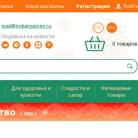
тавка
Наши магазины
Регистрация
Войт
mail@indianspices.ru
РУС
ENG
Подписка на новости
0 товаров
Для здоровья и
Сладости и
Непищевые
красоты
сахар
товары
ство
≡
с 1993 г.