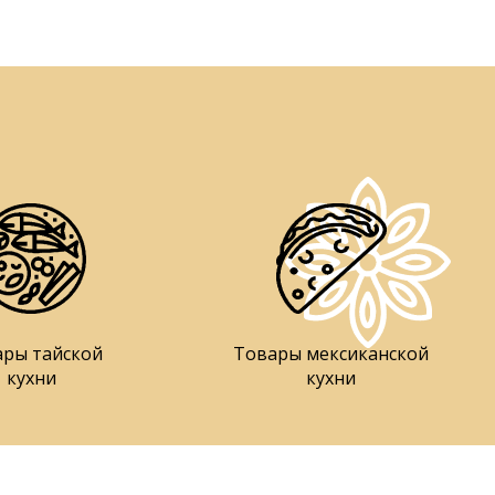
ары тайской
Товары мексиканской
кухни
кухни