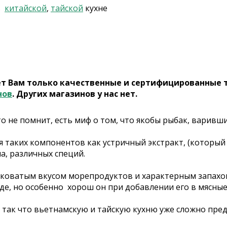
в
китайской
,
тайской
кухне
ет Вам только качественные и сертифицированные 
нов
. Других магазинов у нас нет.
о не помнит, есть миф о том, что якобы рыбак, варивши
таких компонентов как устричный экстракт, (который к
ла, различных специй.
ладковатым вкусом морепродуктов и характерным запахо
е, но особенно хорош он при добавлении его в мясные 
 так что вьетнамскую и тайскую кухню уже сложно предс