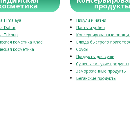
косметика
продукт
а Himalaya
Пикули и чатни
а Dabur
Пасты и урбеч
а Trichup
Консервированные овощи 
еская кометика Khadi
Блюда быстрого приготов
еская косметика
Соусы
Продукты для суши
Сушеные и сухие продукты
Замороженные продукты
Веганские продукты