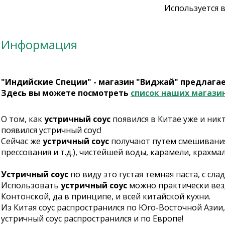
Используется 
Информация
"Индийские Специи" - магазин "Виджай" предлага
Здесь вы можете посмотреть
список наших магази
О том, как
устричный соус
появился в Китае уже и никт
появился устричный соус!
Сейчас же
устричный соус
получают путем смешивания 
прессования и т.д.), чистейшей воды, карамели, крахма
Устричный соус
по виду это густая темная паста, с с
Использовать
устричный соус
можно практически везд
Контонской, да в принципе, и всей китайской кухни.
Из Китая соус распространился по Юго-Восточной Азии,
устричный соус распространился и по Европе!