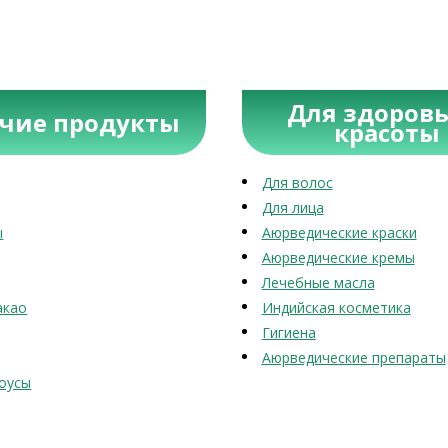
Для здоровь
учие продукты
красоты
Для волос
Для лица
ы
Аюрведические краски
Аюрведические кремы
Лечебные масла
акао
Индийская косметика
Гигиена
Аюрведические препараты
оусы