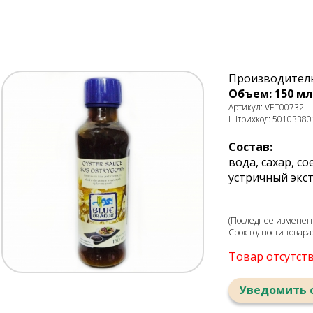
Производитель:
Объем: 150 мл
Артикул: VET00732
Штрихкод: 50103380
Состав:
вода, сахар, с
устричный экст
(Последнее изменени
Срок годности товара
Товар отсутст
Уведомить 