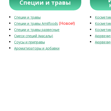
Специи и травы
Специи и травы
Косметик
(Новое!)
Специи и травы Amilfoods
Косметик
Специи и травы развесные
Косметик
Смеси специй (масалы)
Аюрведич
Соусы и приправы
Аюрведич
Ароматизаторы и добавки