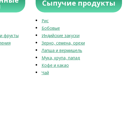
Сыпучие продукты
ы
Рис
Бобовые
и фрукты
Индийские закуски
ления
Зерно, семена, орехи
Лапша и вермишель
Мука, крупа, папад
Кофе и какао
Чай