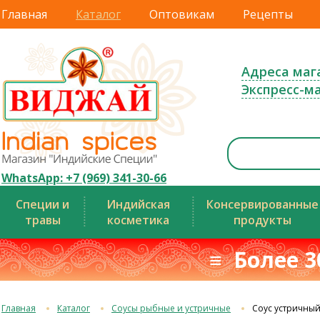
Главная
Каталог
Оптовикам
Рецепты
Адреса маг
Экспресс-м
WhatsApp: +7 (969) 341-30-66
Специи и
Индийская
Консервированные
травы
косметика
продукты
≡ Более 3
Главная
Каталог
Соусы рыбные и устричные
Соус устричны