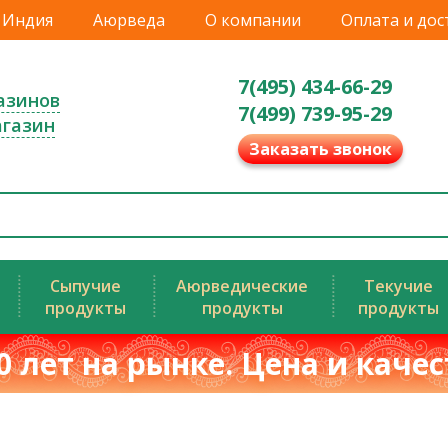
Индия
Аюрведа
О компании
Оплата и дос
7(495) 434-66-29
азинов
7(499) 739-95-29
агазин
Заказать звонок
Сыпучие
Аюрведические
Текучие
продукты
продукты
продукты
0 лет на рынке. Цена и каче
й