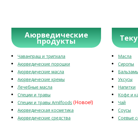
Аюрведические
Тек
продукты
Чаванпраш и трипхала
Масла
Аюрведические порошки
Сиропы
Аюрведические масла
Бальзам
Аюрведические кремы
Уксусы
Лечебные масла
Напитки
Специи и травы
Кофе и к
(Новое!)
Специи и травы Amilfoods
Чай
Аюрведическая косметика
Соусы
Аюрведические средства
Соевые с