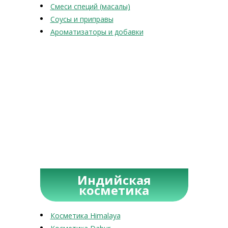
Смеси специй (масалы)
Соусы и приправы
Ароматизаторы и добавки
Индийская
косметика
Косметика Himalaya