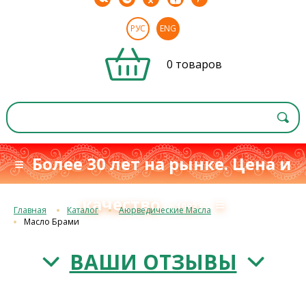
РУС
ENG
0 товаров
≡ Более 30 лет на рынке. Цена и
качество
≡
с 1993 г.
Главная
Каталог
Аюрведические Масла
Масло Брами
ВАШИ ОТЗЫВЫ