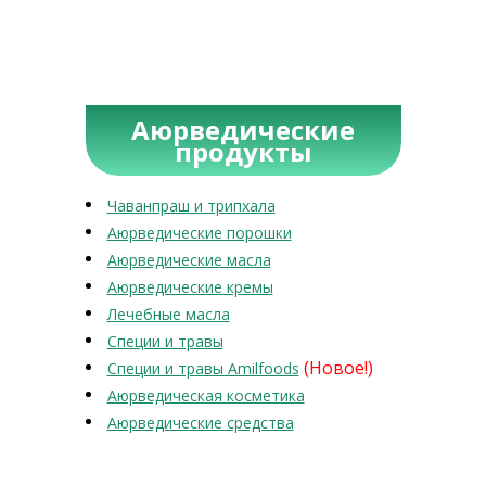
Аюрведические
продукты
Чаванпраш и трипхала
Аюрведические порошки
Аюрведические масла
Аюрведические кремы
Лечебные масла
Специи и травы
(Новое!)
Специи и травы Amilfoods
Аюрведическая косметика
Аюрведические средства