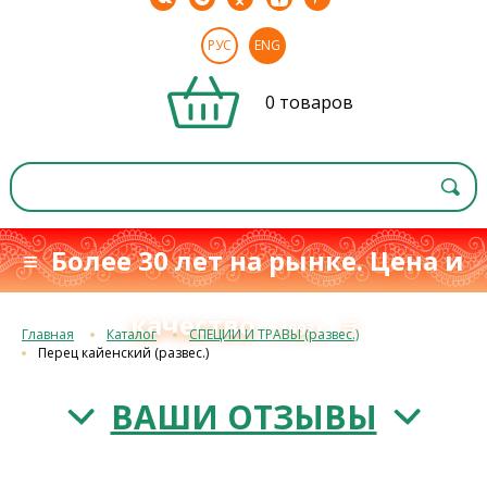
РУС
ENG
0 товаров
≡ Более 30 лет на рынке. Цена и
качество
≡
с 1993 г.
Главная
Каталог
СПЕЦИИ И ТРАВЫ (развес.)
Перец кайенский (развес.)
ВАШИ ОТЗЫВЫ