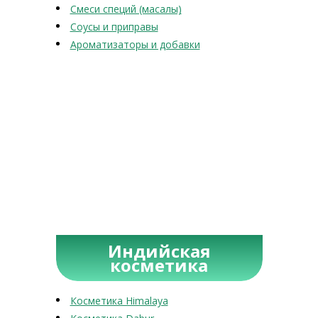
Смеси специй (масалы)
Соусы и приправы
Ароматизаторы и добавки
Индийская
косметика
Косметика Himalaya