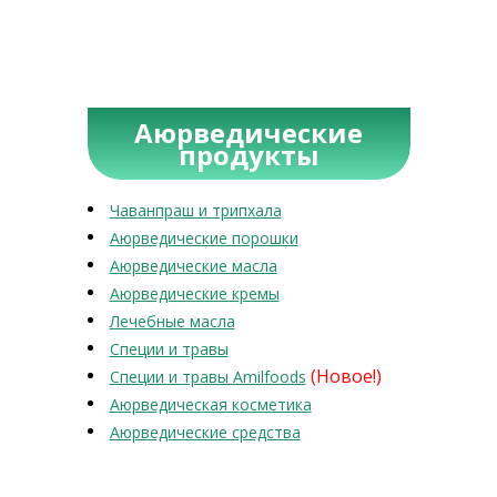
Аюрведические
продукты
Чаванпраш и трипхала
Аюрведические порошки
Аюрведические масла
Аюрведические кремы
Лечебные масла
Специи и травы
(Новое!)
Специи и травы Amilfoods
Аюрведическая косметика
Аюрведические средства