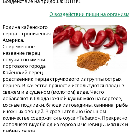
Воздействие на тридоша: В↓П↑К↓
О воздействии пищи на организм
Родина кайенского
перца - тропическая
Америка.
Современное
название перец
получил по имени
портового города.
Кайенский перец -
родственник перца стручкового из группы острых
перцев. В качестве пряности используются плоды в
свежем и в сушеном (молотом) виде. Часто
добавляют в блюда южной кухни: мясо на вертеле,
мясные подливки, блюда из говядины, свинина, рыбы
и южных овощей. В сравнительно большом
количестве содержится в соусе «Табаско». Прекрасно
дополняет вкус блюд из гороха и чечевицы, мясных и
рыбных супов.