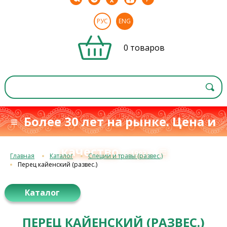
РУС
ENG
0 товаров
≡ Более 30 лет на рынке. Цена и
качество
≡
с 1993 г.
Главная
Каталог
Специи и травы (развес.)
Перец кайенский (развес.)
Каталог
ПЕРЕЦ КАЙЕНСКИЙ (РАЗВЕС.)