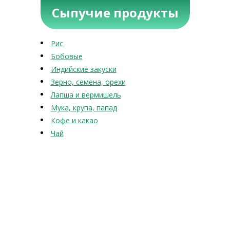
Сыпучие продукты
Рис
Бобовые
Индийские закуски
Зерно, семена, орехи
Лапша и вермишель
Мука, крупа, папад
Кофе и какао
Чай