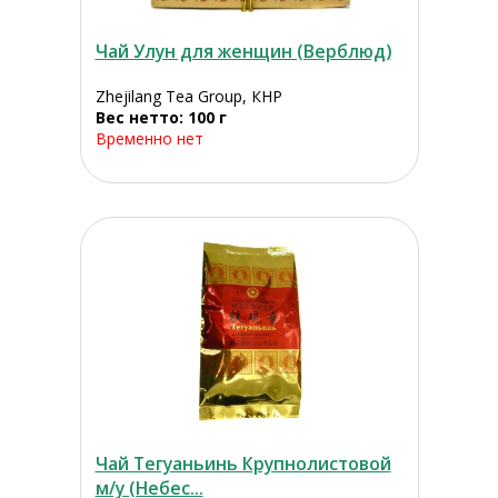
Чай Улун для женщин (Верблюд)
Zhejilang Tea Group, КНР
Вес нетто: 100 г
Временно нет
Чай Тегуаньинь Крупнолистовой
м/у (Небес...