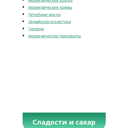
Аюрведические краски
Аюрведические кремы
Лечебные масла
Индийская косметика
Гигиена
Аюрведические препараты
Сладости и сахар