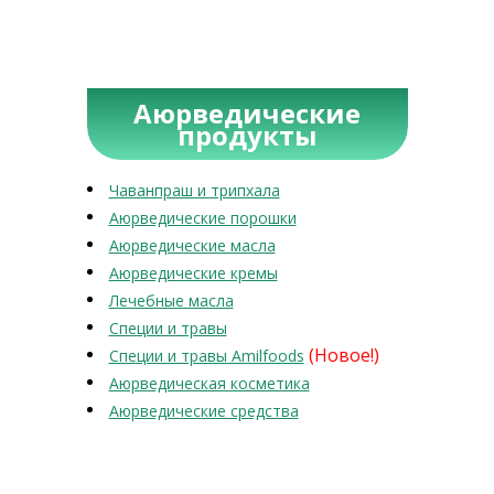
Аюрведические
продукты
Чаванпраш и трипхала
Аюрведические порошки
Аюрведические масла
Аюрведические кремы
Лечебные масла
Специи и травы
(Новое!)
Специи и травы Amilfoods
Аюрведическая косметика
Аюрведические средства