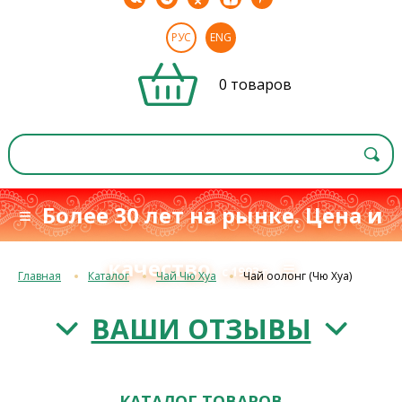
РУС
ENG
0 товаров
≡ Более 30 лет на рынке. Цена и
качество
≡
с 1993 г.
Главная
Каталог
Чай Чю Хуа
Чай оолонг (Чю Хуа)
ВАШИ ОТЗЫВЫ
КАТАЛОГ ТОВАРОВ