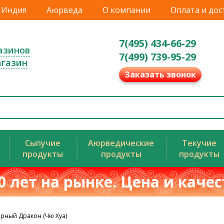
Индия
Аюрведа
О компании
Оплата и дос
7(495) 434-66-29
азинов
7(499) 739-95-29
агазин
Заказать звонок
Сыпучие
Аюрведические
Текучие
продукты
продукты
продукты
0 лет на рынке. Цена и каче
ёрный Дракон (Чю Хуа)