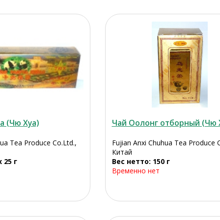
а (Чю Хуа)
Чай Оолонг отборный (Чю 
hua Tea Produce Co.Ltd.,
Fujian Anxi Chuhua Tea Produce C
Китай
 25 г
Вес нетто: 150 г
Временно нет