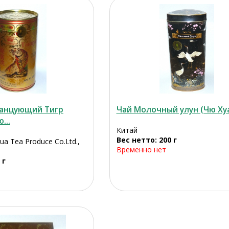
Танцующий Тигр
Чай Молочный улун (Чю Ху
...
Китай
Вес нетто: 200 г
hua Tea Produce Co.Ltd.,
Временно нет
 г