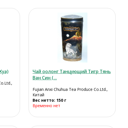
Хуа)
Чай оолонг Танцующий Тигр Тянь
Ван Син (...
o.Ltd.,
Fujian Anxi Chuhua Tea Produce Co.Ltd.,
Китай
Вес нетто: 150 г
Временно нет