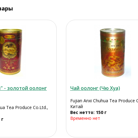
вары
" - золотой оолонг
Чай оолонг (Чю Хуа)
Fujian Anxi Chuhua Tea Produce C
Китай
hua Tea Produce Co.Ltd.,
Вес нетто: 150 г
Временно нет
 г