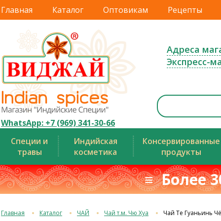
Главная
Каталог
Оптовикам
Рецепты
Адреса маг
Экспресс-м
WhatsApp: +7 (969) 341-30-66
Специи и
Индийская
Консервированные
травы
косметика
продукты
≡ Более 3
Главная
Каталог
ЧАЙ
Чай т.м. Чю Хуа
Чай Те Гуаньинь Ч