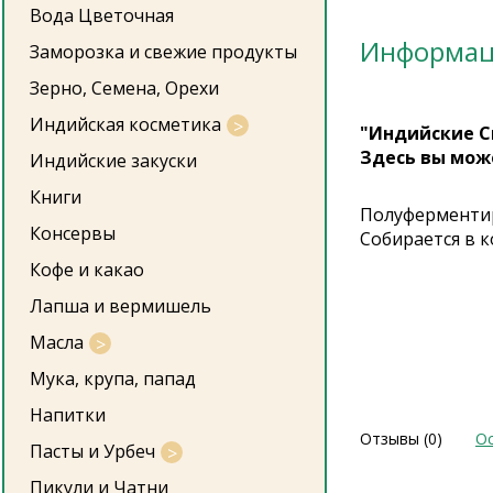
Вода Цветочная
Информа
Заморозка и свежие продукты
Зерно, Семена, Орехи
Индийская косметика
"Индийские С
Здесь вы мож
Индийские закуски
Книги
Полуферментир
Консервы
Собирается в к
Кофе и какао
Лапша и вермишель
Масла
Мука, крупа, папад
Напитки
Отзывы (0)
Ос
Пасты и Урбеч
Пикули и Чатни