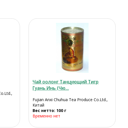
Чай оолонг Танцующий Тигр
Гуань Инь (Чю...
o.Ltd.,
Fujian Anxi Chuhua Tea Produce Co.Ltd.,
Китай
Вес нетто: 100 г
Временно нет