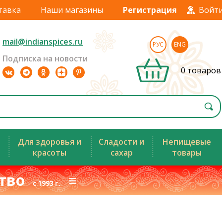
тавка
Наши магазины
Регистрация
Войт
mail@indianspices.ru
РУС
ENG
Подписка на новости
0 товаров
Для здоровья и
Сладости и
Непищевые
красоты
сахар
товары
ство
≡
с 1993 г.