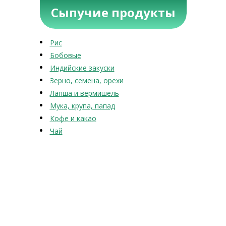
Сыпучие продукты
Рис
Бобовые
Индийские закуски
Зерно, семена, орехи
Лапша и вермишель
Мука, крупа, папад
Кофе и какао
Чай