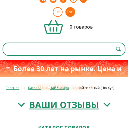
РУС
ENG
0 товаров
≡ Более 30 лет на рынке. Цена и
качество
≡
с 1993 г.
Главная
Каталог
Чай Чю Хуа
Чай зелёный (Чю Хуа)
ВАШИ ОТЗЫВЫ
КАТАЛОГ ТОВАРОВ