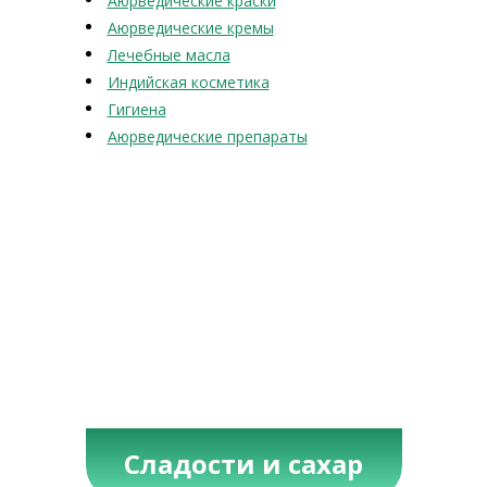
Аюрведические краски
Аюрведические кремы
Лечебные масла
Индийская косметика
Гигиена
Аюрведические препараты
Сладости и сахар