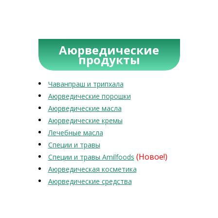
Аюрведические
продукты
Чаванпраш и трипхала
Аюрведические порошки
Аюрведические масла
Аюрведические кремы
Лечебные масла
Специи и травы
(Новое!)
Специи и травы Amilfoods
Аюрведическая косметика
Аюрведические средства