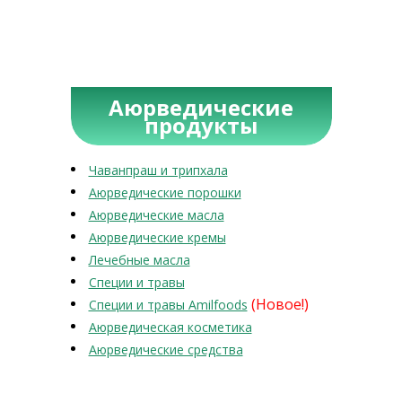
Аюрведические
продукты
Чаванпраш и трипхала
Аюрведические порошки
Аюрведические масла
Аюрведические кремы
Лечебные масла
Специи и травы
(Новое!)
Специи и травы Amilfoods
Аюрведическая косметика
Аюрведические средства