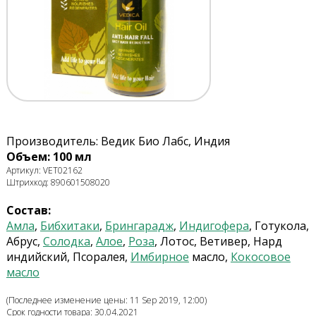
Производитель: Ведик Био Лабс, Индия
Объем: 100 мл
Артикул: VET02162
Штрихкод: 890601508020
Состав:
Амла
,
Бибхитаки
,
Брингарадж
,
Индигофера
, Готукола,
Абрус,
Солодка
,
Алое
,
Роза
, Лотос, Ветивер, Нард
индийский, Псоралея,
Имбирное
масло,
Кокосовое
масло
(Последнее изменение цены: 11 Sep 2019, 12:00)
Срок годности товара: 30.04.2021