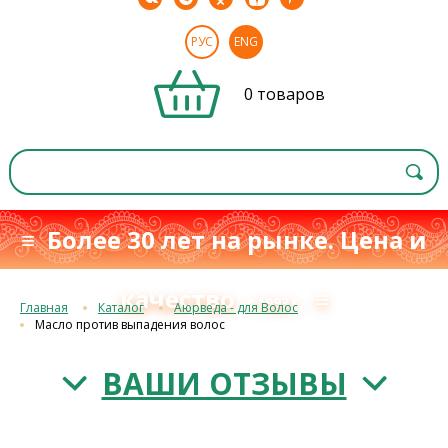
РУС
ENG
0 товаров
≡ Более 30 лет на рынке. Цена и
качество
≡
с 1993 г.
Главная
Каталог
Аюрведа - для Волос
Масло против выпадения волос
ВАШИ ОТЗЫВЫ