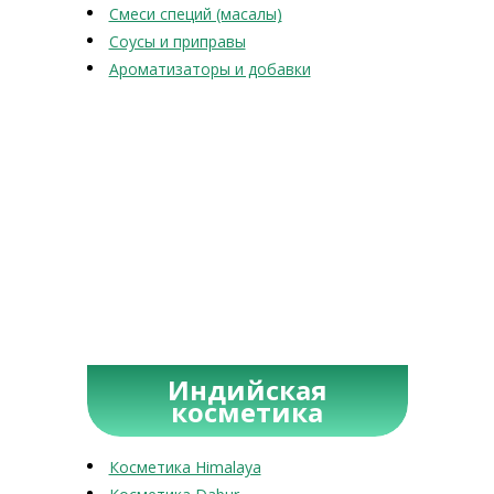
Смеси специй (масалы)
Соусы и приправы
Ароматизаторы и добавки
Индийская
косметика
Косметика Himalaya