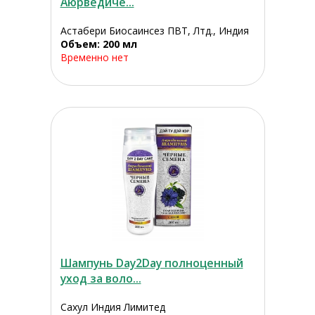
Аюрведиче...
Астабери Биосаинсез ПВТ, Лтд., Индия
Объем: 200 мл
Временно нет
Шампунь Day2Day полноценный
уход за воло...
Сахул Индия Лимитед