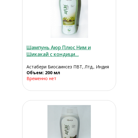
Шампунь Аюр Плюс Ним и
Шикакай с кондици...
Астабери Биосаинсез ПВТ, Лтд., Индия
Объем: 200 мл
Временно нет