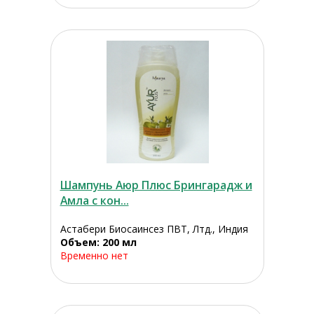
Шампунь Аюр Плюс Брингарадж и
Амла с кон...
Астабери Биосаинсез ПВТ, Лтд., Индия
Объем: 200 мл
Временно нет