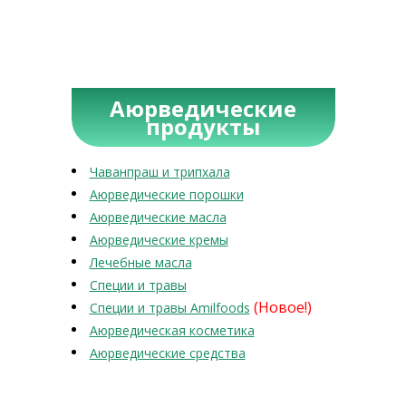
Аюрведические
продукты
Чаванпраш и трипхала
Аюрведические порошки
Аюрведические масла
Аюрведические кремы
Лечебные масла
Специи и травы
(Новое!)
Специи и травы Amilfoods
Аюрведическая косметика
Аюрведические средства