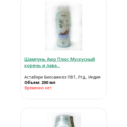
Шампунь Аюр Плюс Мускусный
корень и лава...
Астабери Биосаинсез ПВТ, Лтд., Индия
Объем: 200 мл
Временно нет