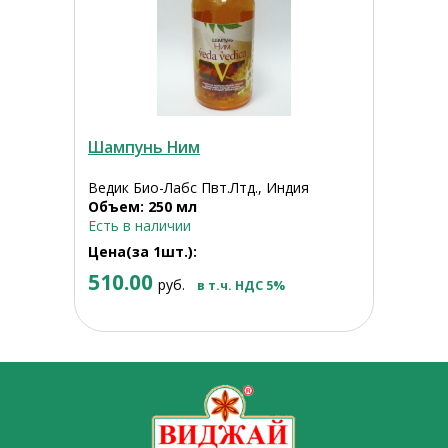
Шампунь Ним
Ведик Био-Лабс Пвт.Лтд., Индия
Объем: 250 мл
Есть в наличии
Цена(за 1шт.):
510.00
руб.
в т.ч. НДС 5%