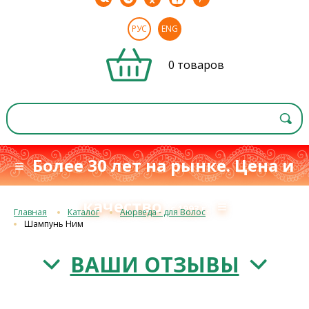
РУС
ENG
0 товаров
≡ Более 30 лет на рынке. Цена и
качество
≡
с 1993 г.
Главная
Каталог
Аюрведа - для Волос
Шампунь Ним
ВАШИ ОТЗЫВЫ