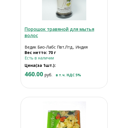
Порошок травяной для мытья
волос
Ведик Био-Лабс Пвт.Лтд., Индия
Вес нетто: 70 г
Есть в наличии
Цена(за 1шт.):
460.00
руб.
в т.ч. НДС 5%