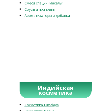
Смеси специй (масалы)
Соусы и приправы
Ароматизаторы и добавки
Индийская
косметика
Косметика Himalaya