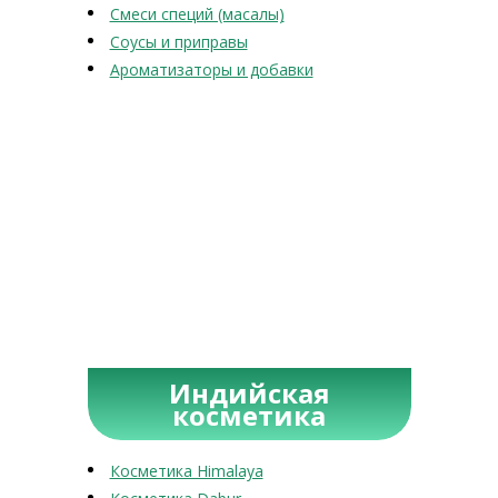
Смеси специй (масалы)
Соусы и приправы
Ароматизаторы и добавки
Индийская
косметика
Косметика Himalaya