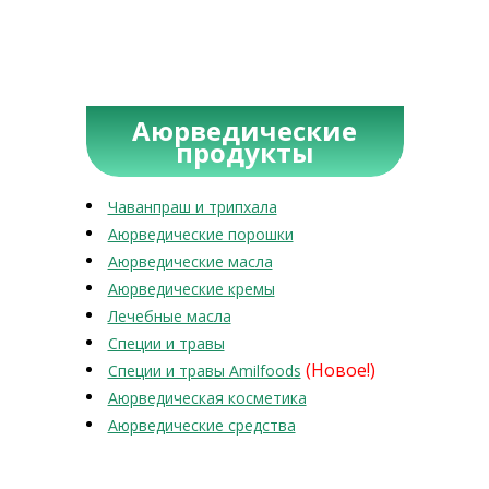
Аюрведические
продукты
Чаванпраш и трипхала
Аюрведические порошки
Аюрведические масла
Аюрведические кремы
Лечебные масла
Специи и травы
(Новое!)
Специи и травы Amilfoods
Аюрведическая косметика
Аюрведические средства