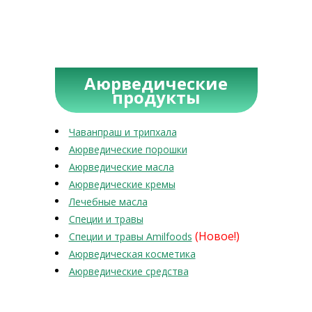
Аюрведические
продукты
Чаванпраш и трипхала
Аюрведические порошки
Аюрведические масла
Аюрведические кремы
Лечебные масла
Специи и травы
(Новое!)
Специи и травы Amilfoods
Аюрведическая косметика
Аюрведические средства