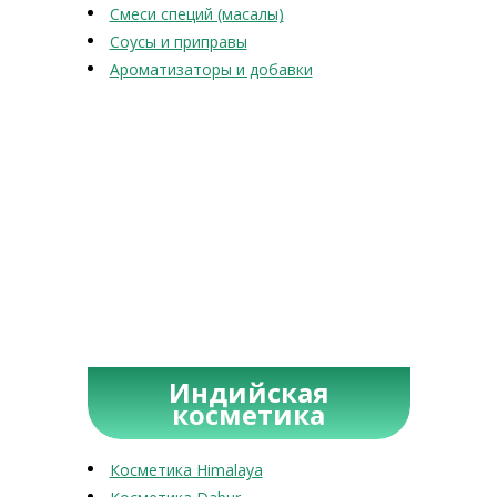
Смеси специй (масалы)
Соусы и приправы
Ароматизаторы и добавки
Индийская
косметика
Косметика Himalaya