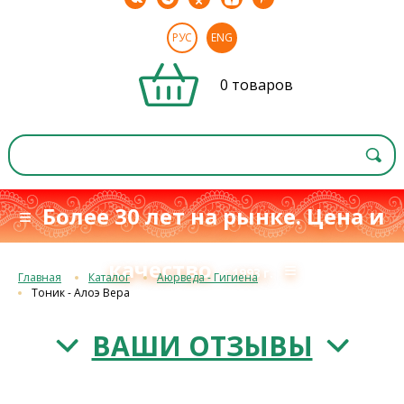
РУС
ENG
0 товаров
≡ Более 30 лет на рынке. Цена и
качество
≡
с 1993 г.
Главная
Каталог
Аюрведа - Гигиена
Тоник - Алоэ Вера
ВАШИ ОТЗЫВЫ