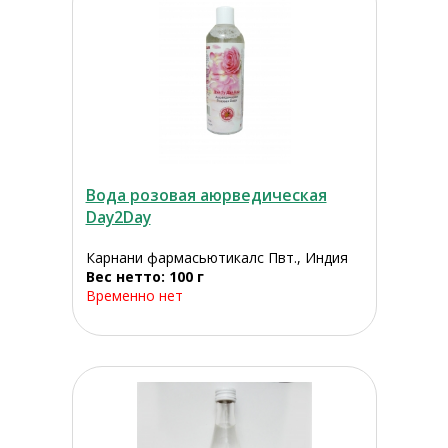
Вода розовая аюрведическая
Day2Day
Карнани фармасьютикалс Пвт., Индия
Вес нетто: 100 г
Временно нет