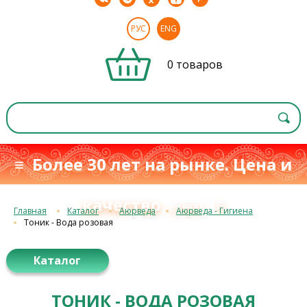
РУС
ENG
0 товаров
≡ Более 30 лет на рынке. Цена и
качество
≡
с 1993 г.
Главная
Каталог
Аюрведа
Аюрведа - Гигиена
Тоник - Вода розовая
Каталог
ТОНИК - ВОДА РОЗОВАЯ