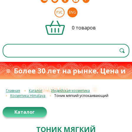
РУС
ENG
0 товаров
≡ Более 30 лет на рынке. Цена и
качество
≡
с 1993 г.
Главная
Каталог
Индийская косметика
Косметика Himalaya
Тоник мягкий успокаивающий
Каталог
ТОНИК МЯГКИЙ