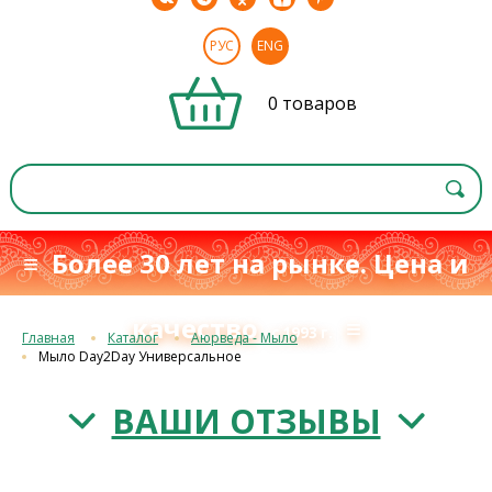
РУС
ENG
0 товаров
≡ Более 30 лет на рынке. Цена и
качество
≡
с 1993 г.
Главная
Каталог
Аюрведа - Мыло
Мыло Day2Day Универсальное
ВАШИ ОТЗЫВЫ