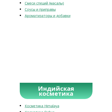
Смеси специй (масалы)
Соусы и приправы
Ароматизаторы и добавки
Индийская
косметика
Косметика Himalaya