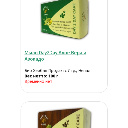
Мыло Day2Day Алое Вера и
Авокадо
Био Хербал Продактс Лтд., Непал
Вес нетто: 100 г
Временно нет