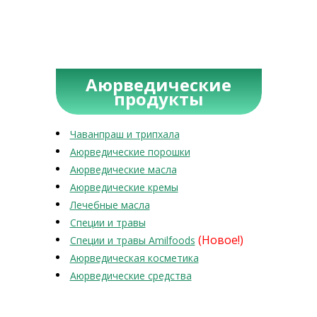
Аюрведические
продукты
Чаванпраш и трипхала
Аюрведические порошки
Аюрведические масла
Аюрведические кремы
Лечебные масла
Специи и травы
(Новое!)
Специи и травы Amilfoods
Аюрведическая косметика
Аюрведические средства