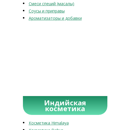
Смеси специй (масалы)
Соусы и приправы
Ароматизаторы и добавки
Индийская
косметика
Косметика Himalaya