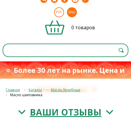
РУС
ENG
0 товаров
≡ Более 30 лет на рынке. Цена и
качество
≡
с 1993 г.
Главная
Каталог
Масла Лечебные
Масло шиповника
ВАШИ ОТЗЫВЫ