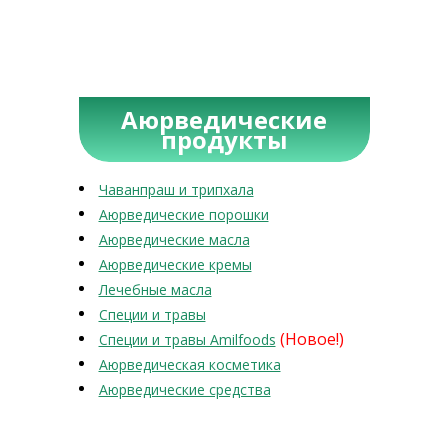
Аюрведические
продукты
Чаванпраш и трипхала
Аюрведические порошки
Аюрведические масла
Аюрведические кремы
Лечебные масла
Специи и травы
(Новое!)
Специи и травы Amilfoods
Аюрведическая косметика
Аюрведические средства