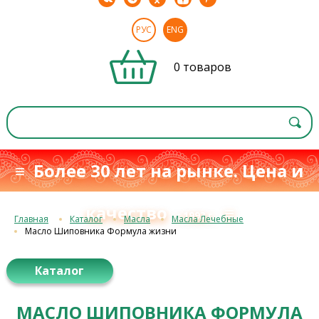
РУС
ENG
0 товаров
≡ Более 30 лет на рынке. Цена и
качество
≡
с 1993 г.
Главная
Каталог
Масла
Масла Лечебные
Масло Шиповника Формула жизни
Каталог
МАСЛО ШИПОВНИКА ФОРМУЛА