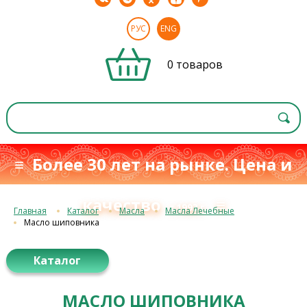
РУС
ENG
0 товаров
≡ Более 30 лет на рынке. Цена и
качество
≡
с 1993 г.
Главная
Каталог
Масла
Масла Лечебные
Масло шиповника
Каталог
МАСЛО ШИПОВНИКА