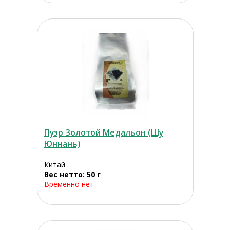
Пуэр Золотой Медальон (Шу
Юннань)
Китай
Вес нетто: 50 г
Временно нет