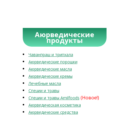
Аюрведические
продукты
Чаванпраш и трипхала
Аюрведические порошки
Аюрведические масла
Аюрведические кремы
Лечебные масла
Специи и травы
(Новое!)
Специи и травы Amilfoods
Аюрведическая косметика
Аюрведические средства