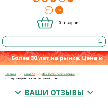
РУС
ENG
0 товаров
≡ Более 30 лет на рынке. Цена и
качество
≡
с 1993 г.
Главная
Каталог
Чай китайский черный
Пуэр медальон с лепестками розы
ВАШИ ОТЗЫВЫ