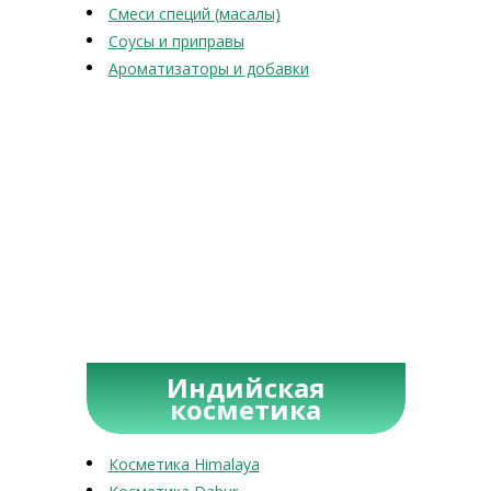
Смеси специй (масалы)
Соусы и приправы
Ароматизаторы и добавки
Индийская
косметика
Косметика Himalaya