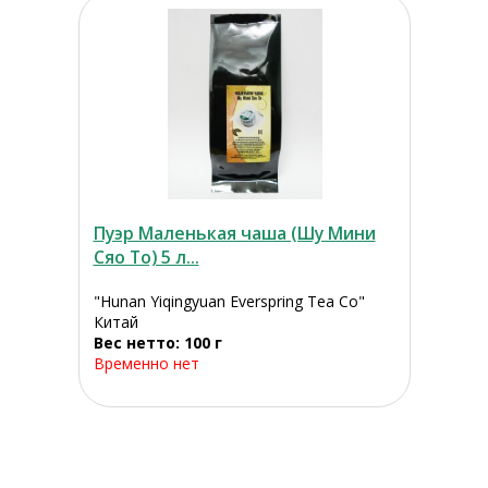
Пуэр Маленькая чаша (Шу Мини
Сяо То) 5 л...
"Hunan Yiqingyuan Everspring Tea Co"
Китай
Вес нетто: 100 г
Временно нет