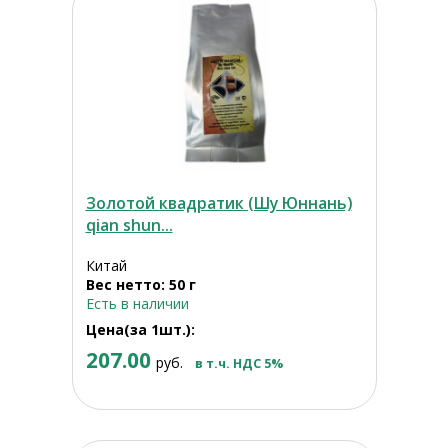
Золотой квадратик (Шу Юннань)
qian shun...
Китай
Вес нетто: 50 г
Есть в наличии
Цена(за 1шт.):
207.00
руб.
в т.ч. НДС 5%