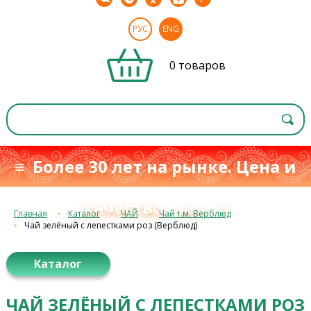
РУС
ENG
0 товаров
≡ Более 30 лет на рынке. Цена и
качество
≡
с 1993 г.
Главная
Каталог
ЧАЙ
Чай т.м. Верблюд
Чай зелёный с лепестками роз (Верблюд)
Каталог
ЧАЙ ЗЕЛЁНЫЙ С ЛЕПЕСТКАМИ РОЗ