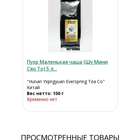
Пуэр Маленькая чаша (Шу Мини
Сяо То) 5 л...
"Hunan Yiqingyuan Everspring Tea Co"
Китай
Вес нетто: 100 г
Временно нет
ПРОСМОТРЕННЫЕ ТОВАРЫ