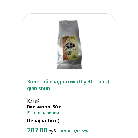
Золотой квадратик (Шу Юннань)
qian shun...
Китай
Вес нетто: 50 г
Есть в наличии
Цена(за 1шт.):
207.00
руб.
в т.ч. НДС 5%