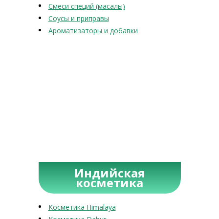
Смеси специй (масалы)
Соусы и приправы
Ароматизаторы и добавки
Индийская
косметика
Косметика Himalaya