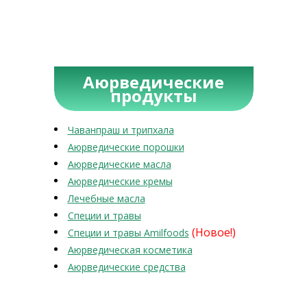
Аюрведические
продукты
Чаванпраш и трипхала
Аюрведические порошки
Аюрведические масла
Аюрведические кремы
Лечебные масла
Специи и травы
(Новое!)
Специи и травы Amilfoods
Аюрведическая косметика
Аюрведические средства