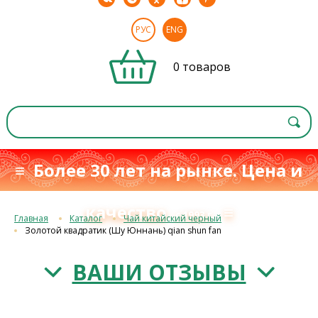
РУС
ENG
0 товаров
≡ Более 30 лет на рынке. Цена и
качество
≡
с 1993 г.
Главная
Каталог
Чай китайский черный
Золотой квадратик (Шу Юннань) qian shun fan
ВАШИ ОТЗЫВЫ