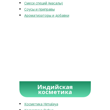
Смеси специй (масалы)
Соусы и приправы
Ароматизаторы и добавки
Индийская
косметика
Косметика Himalaya