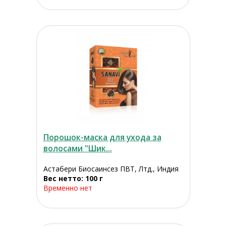
Порошок-маска для ухода за
волосами "Шик...
Астабери Биосаинсез ПВТ, Лтд., Индия
Вес нетто: 100 г
Временно нет