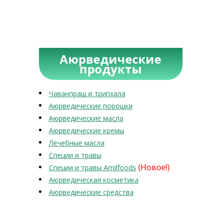
Аюрведические
продукты
Чаванпраш и трипхала
Аюрведические порошки
Аюрведические масла
Аюрведические кремы
Лечебные масла
Специи и травы
(Новое!)
Специи и травы Amilfoods
Аюрведическая косметика
Аюрведические средства