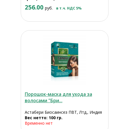
256.00
руб.
в т.ч. НДС 5%
Порошок-маска для ухода за
волосами "Бри...
Астабери Биосаинсез ПВТ, Лтд., Индия
Вес нетто: 100 гр.
Временно нет