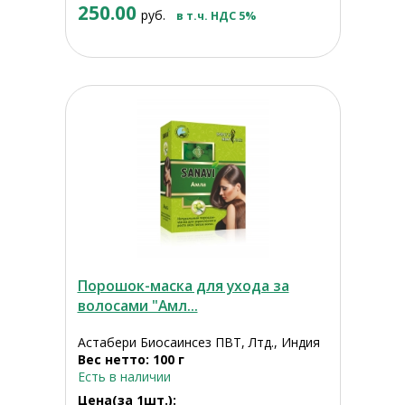
250.00
руб.
в т.ч. НДС 5%
Порошок-маска для ухода за
волосами "Амл...
Астабери Биосаинсез ПВТ, Лтд., Индия
Вес нетто: 100 г
Есть в наличии
Цена(за 1шт.):