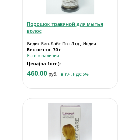
Порошок травяной для мытья
волос
Ведик Био-Лабс Пвт.Лтд., Индия
Вес нетто: 70 г
Есть в наличии
Цена(за 1шт.):
460.00
руб.
в т.ч. НДС 5%