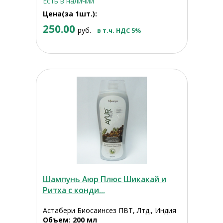
Есть в наличии
Цена(за 1шт.):
250.00
руб.
в т.ч. НДС 5%
Шампунь Аюр Плюс Шикакай и
Ритха с конди...
Астабери Биосаинсез ПВТ, Лтд., Индия
Объем: 200 мл