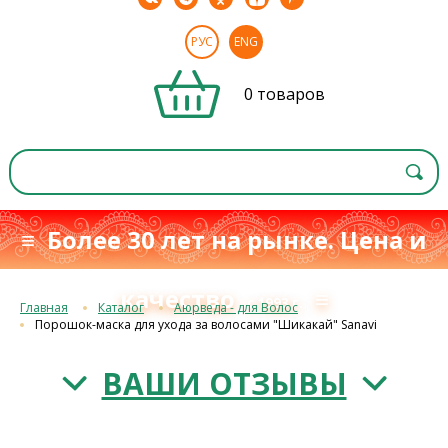
РУС
ENG
0 товаров
≡ Более 30 лет на рынке. Цена и
качество
≡
с 1993 г.
Главная
Каталог
Аюрведа - для Волос
Порошок-маска для ухода за волосами "Шикакай" Sanavi
ВАШИ ОТЗЫВЫ