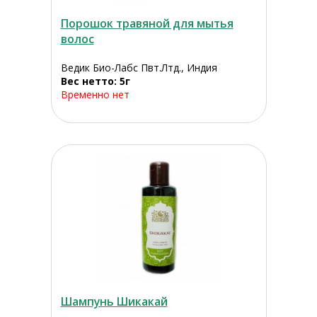
Порошок травяной для мытья
волос
Ведик Био-Лабс Пвт.Лтд., Индия
Вес нетто: 5г
Временно нет
Шампунь Шикакай