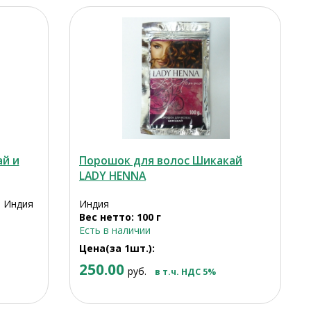
й и
Порошок для волос Шикакай
LADY HENNA
, Индия
Индия
Вес нетто: 100 г
Есть в наличии
Цена(за 1шт.):
250.00
руб.
в т.ч. НДС 5%