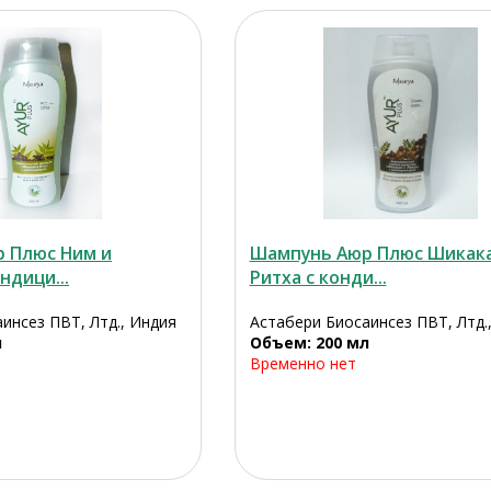
 Плюс Ним и
Шампунь Аюр Плюс Шикака
ндици...
Ритха с конди...
инсез ПВТ, Лтд., Индия
Астабери Биосаинсез ПВТ, Лтд.
л
Объем: 200 мл
Временно нет