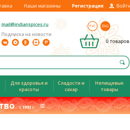
тавка
Наши магазины
Регистрация
Войт
mail@indianspices.ru
РУС
ENG
Подписка на новости
0 товаров
Для здоровья и
Сладости и
Непищевые
красоты
сахар
товары
ство
≡
с 1993 г.