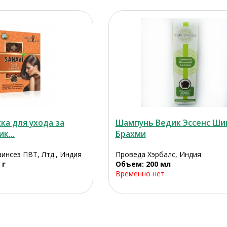
ка для ухода за
Шампунь Ведик Эссенс Ши
к...
Брахми
инсез ПВТ, Лтд., Индия
Проведа Хэрбалс, Индия
 г
Объем: 200 мл
Временно нет