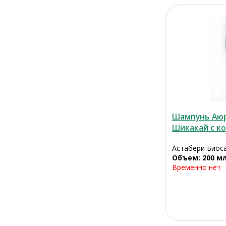
Шампунь Аюр
Шикакай с ко
Астабери Биоса
Объем: 200 м
Временно нет