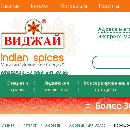
Главная
Каталог
Оптовикам
Рецепты
Адреса маг
Экспресс-м
WhatsApp: +7 (969) 341-30-66
Специи и
Индийская
Консервированные
травы
косметика
продукты
≡ Более 3
Главная
Каталог
Аюрведа
Аюрведа - для Волос
Порошок