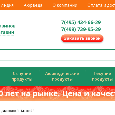
Индия
Аюрведа
О компании
Оплата и дос
7(495) 434-66-29
азинов
7(499) 739-95-29
агазин
Заказать звонок
Сыпучие
Аюрведические
Текучие
продукты
продукты
продукты
0 лет на рынке. Цена и каче
 для волос "Шикакай"