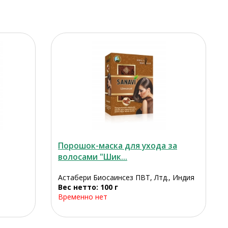
Порошок-маска для ухода за
волосами "Шик...
Астабери Биосаинсез ПВТ, Лтд., Индия
Вес нетто: 100 г
Временно нет