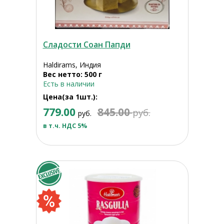
Сладости Соан Папди
Haldirams, Индия
Вес нетто: 500 г
Есть в наличии
Цена(за 1шт.):
779.00
845.00
руб.
руб.
в т.ч. НДС 5%