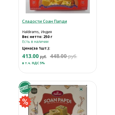
Сладости Соан Папди
Haldirams, Индия
Вес нетто: 250 г
Есть в наличии
Цена(за 1шт.):
413.00
448.00
руб.
руб.
в т.ч. НДС 5%