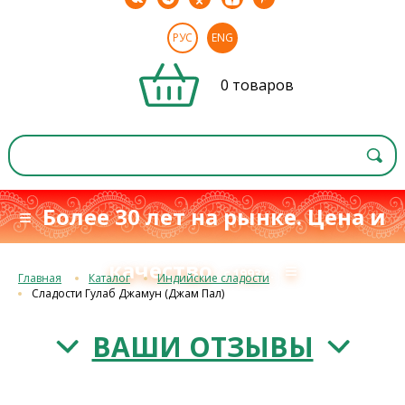
РУС
ENG
0 товаров
≡ Более 30 лет на рынке. Цена и
качество
≡
с 1993 г.
Главная
Каталог
Индийские сладости
Сладости Гулаб Джамун (Джам Пал)
ВАШИ ОТЗЫВЫ