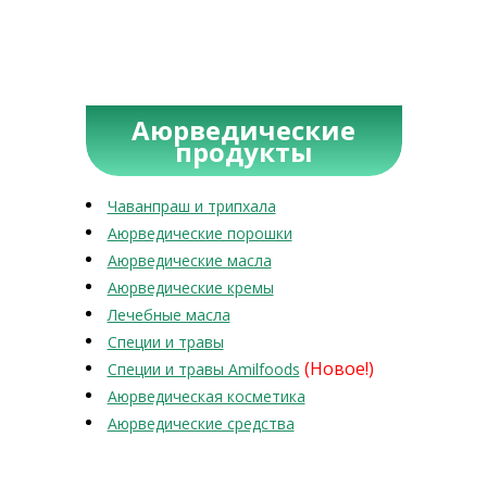
Аюрведические
продукты
Чаванпраш и трипхала
Аюрведические порошки
Аюрведические масла
Аюрведические кремы
Лечебные масла
Специи и травы
(Новое!)
Специи и травы Amilfoods
Аюрведическая косметика
Аюрведические средства