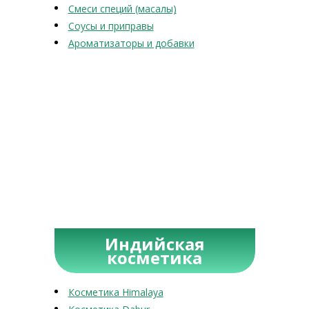
Смеси специй (масалы)
Соусы и приправы
Ароматизаторы и добавки
Индийская
косметика
Косметика Himalaya