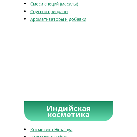
Смеси специй (масалы)
Соусы и приправы
Ароматизаторы и добавки
Индийская
косметика
Косметика Himalaya