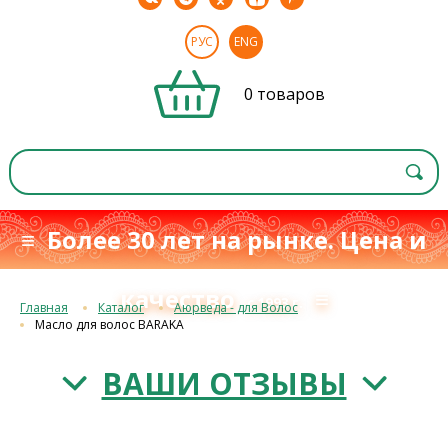
РУС
ENG
0 товаров
≡ Более 30 лет на рынке. Цена и
качество
≡
с 1993 г.
Главная
Каталог
Аюрведа - для Волос
Масло для волос BARAKA
ВАШИ ОТЗЫВЫ