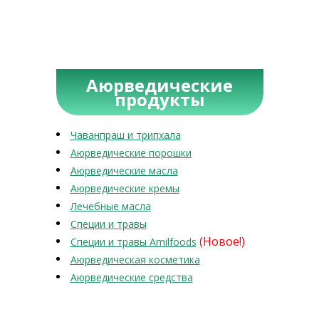
Аюрведические
продукты
Чаванпраш и трипхала
Аюрведические порошки
Аюрведические масла
Аюрведические кремы
Лечебные масла
Специи и травы
(Новое!)
Специи и травы Amilfoods
Аюрведическая косметика
Аюрведические средства