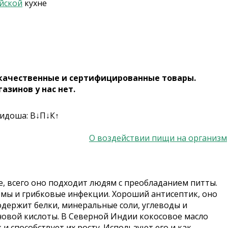
йской
кухне
 качественные и сертифицированные товары.
газинов у нас нет.
ридоша: В↓П↓К↑
О воздействии пищи на организм
е, всего оно подходит людям с преобладанием питты.
земы и грибковые инфекции. Хороший антисептик, оно
одержит белки, минеральные соли, углеводы и
овой кислоты. В Северной Индии кокосовое масло
и способствует их росту. Используют его и как