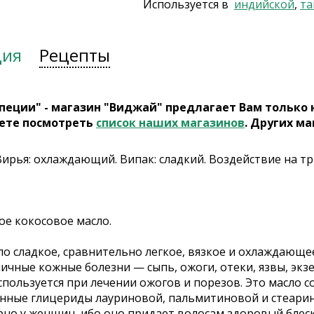
Используется в
индийской
,
та
ция
Рецепты
пеции" - магазин "Виджай" предлагает Вам только
ете посмотреть
список наших магазинов
. Других ма
 Вирья: охлаждающий. Випак: сладкий. Воздействие на т
е кокосовое масло.
ло сладкое, сравнительно легкое, вязкое и охлаждающе
личные кожные болезни — сыпь, ожоги, отеки, язвы, эк
пользуется при лечении ожогов и порезов. Это масло с
ные глицериды лауриновой, пальмитиновой и стеарин
но у женщин, ибо оно придает волосам здоровый блеск 