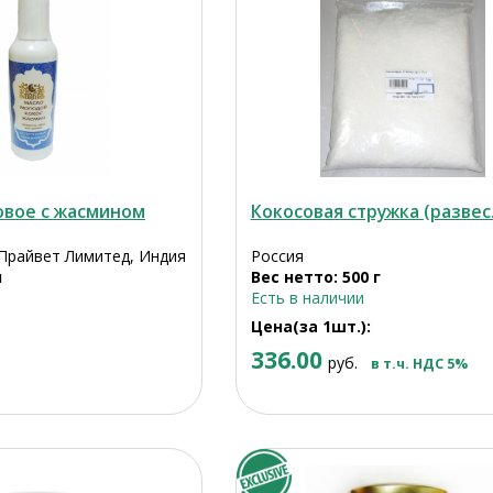
овое с жасмином
Кокосовая стружка (развес.
Прайвет Лимитед, Индия
Россия
л
Вес нетто: 500 г
Есть в наличии
Цена(за 1шт.):
336.00
руб.
в т.ч. НДС 5%