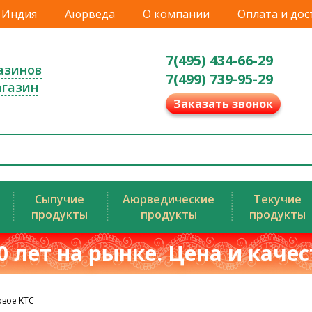
Индия
Аюрведа
О компании
Оплата и дос
7(495) 434-66-29
азинов
7(499) 739-95-29
агазин
Заказать звонок
Сыпучие
Аюрведические
Текучие
продукты
продукты
продукты
0 лет на рынке. Цена и каче
овое KTC