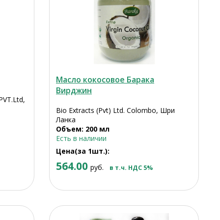
Масло кокосовое Барака
Вирджин
PVT.Ltd,
Bio Extracts (Pvt) Ltd. Colombo, Шри
Ланка
Объем: 200 мл
Есть в наличии
Цена(за 1шт.):
564.00
руб.
в т.ч. НДС 5%