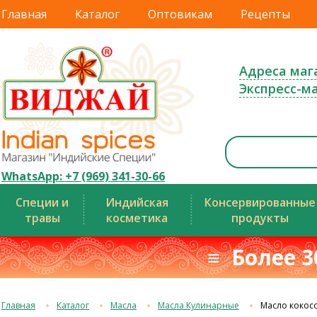
Главная
Каталог
Оптовикам
Рецепты
Адреса маг
Экспресс-м
WhatsApp: +7 (969) 341-30-66
Специи и
Индийская
Консервированные
травы
косметика
продукты
≡ Более 3
Главная
Каталог
Масла
Масла Кулинарные
Масло кокос