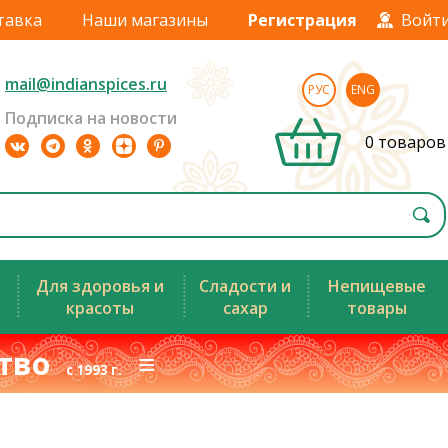
тавка
Наши магазины
Регистрация
Войт
mail@indianspices.ru
РУС
ENG
Подписка на новости
0 товаров
Для здоровья и
Сладости и
Непищевые
красоты
сахар
товары
ство
≡
с 1993 г.