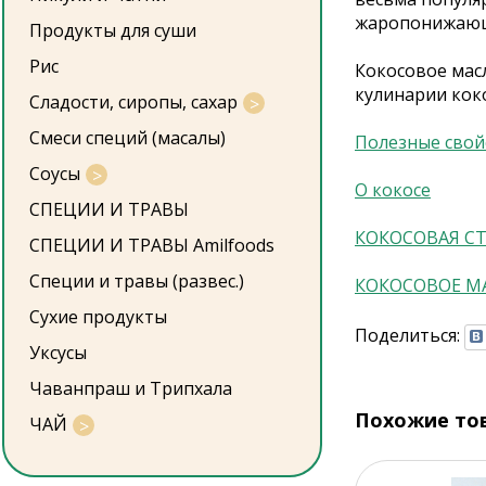
жаропонижающ
Продукты для суши
Рис
Кокосовое мас
кулинарии коко
Сладости, сиропы, сахар
Смеси специй (масалы)
Полезные свой
Соусы
О кокосе
СПЕЦИИ И ТРАВЫ
КОКОСОВАЯ СТ
СПЕЦИИ И ТРАВЫ Amilfoods
Специи и травы (развес.)
КОКОСОВОЕ М
Сухие продукты
Поделиться:
Уксусы
Чаванпраш и Трипхала
Похожие то
ЧАЙ