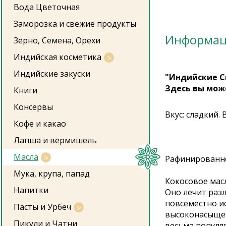
Вода Цветочная
Заморозка и свежие продукты
Информа
Зерно, Семена, Орехи
Индийская косметика
Индийские закуски
"Индийские С
Здесь вы мож
Книги
Консервы
Вкус: сладкий.
Кофе и какао
Лапша и вермишель
Масла
Рафинированно
Мука, крупа, папад
Кокосовое мас
Напитки
Оно лечит раз
повсеместно ис
Пасты и Урбеч
высоконасыщен
Пикули и Чатни
весьма популяр